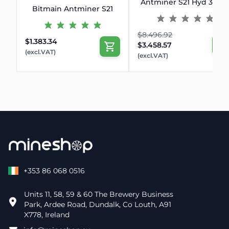
Antminer S21 Hyd 335T
Bitmain Antminer S21
$8.496.92
$1.383.34
$3.458.57
(excl.VAT)
(excl.VAT)
+353 86 068 0516
Units 11, 58, 59 & 60 The Brewery Business
Park, Ardee Road, Dundalk, Co Louth, A91
X778, Ireland