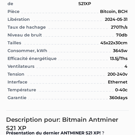
de
S21XP
Pièce
Bitcoin, BCH
Libération
2024-05-31
Taux de hachage
270Th/s
Niveau de bruit
70db
Tailles
45x22x30cm
Consommer, kWh
3645w
Efficacité énergétique
13.5j/Ths
Ventilateurs
4
Tension
200-240v
Interface
Ethernet
Température
0-40c
Garantie
360days
Description pour: Bitmain Antminer
S21 XP
Présentation du dernier
ANTMINER S21 XP
!
?