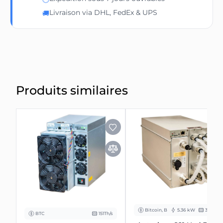
Livraison via DHL, FedEx & UPS
🚚
Produits similaires
Bitcoin, BCH
5.36 kW
335 Th/s
BTC
151Th/s