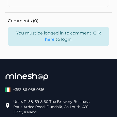
Comments (0)
You must be logged in to comment. Clik
here
to login.
+353 86 068 0516
Units 11, 58, 59 & 60 The Brewery Business
Park, Ardee Road, Dundalk, Co Louth, A91
X778, Ireland