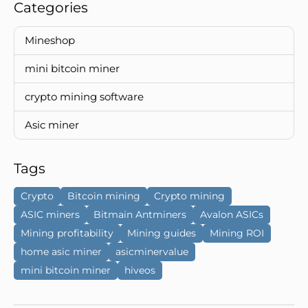
Categories
Mineshop
mini bitcoin miner
crypto mining software
Asic miner
Tags
Crypto
Bitcoin mining
Crypto mining
ASIC miners
Bitmain Antminers
Avalon ASICs
Mining profitability
Mining guides
Mining ROI
home asic miner
asicminervalue
mini bitcoin miner
hiveos