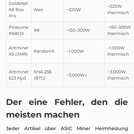
Goldshell
~220W
AE Box
Aleo
~220W
thermisch
Pro
Pinecone
~150–300W
INI
~150–300W
INIBOX
thermisch
Antminer
~1.000W
RandomX
~1.000W
X9 (XMR)
thermisch
Antminer
SHA-256
~3.000W
~3.000W+
S23 Hyd
(BTC)
thermisch
Der eine Fehler, den die
meisten machen
Jeder Artikel über ASIC Miner Heimheizung