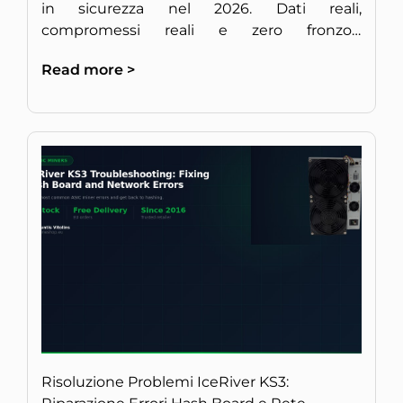
in sicurezza nel 2026. Dati reali,
compromessi reali e zero fronzoli,
direttamente da minatori europei esperti di
Read more >
hardware.
Risoluzione Problemi IceRiver KS3: