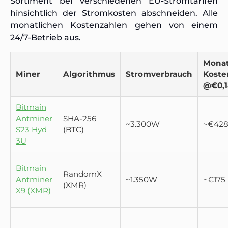
Sortiment bei verschiedenen EU-Stromtarifen
hinsichtlich der Stromkosten abschneiden. Alle
monatlichen Kostenzahlen gehen von einem
24/7-Betrieb aus.
Monat
Miner
Algorithmus
Stromverbrauch
Koste
@€0,1
Bitmain
Antminer
SHA-256
~3.300W
~€42
S23 Hyd
(BTC)
3U
Bitmain
RandomX
Antminer
~1.350W
~€175
(XMR)
X9 (XMR)