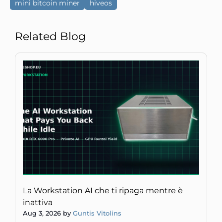
mini bitcoin miner
hiveos
Related Blog
La Workstation AI che ti ripaga mentre è
inattiva
Aug 3, 2026 by
Guntis Vitolins