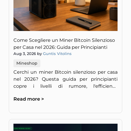
Come Scegliere un Miner Bitcoin Silenzioso
per Casa nel 2026: Guida per Principianti
Aug 3, 2026 by
Guntis Vitolins
Mineshop
Cerchi un miner Bitcoin silenzioso per casa
nel 2026? Questa guida per principianti
copre i livelli di rumore, l'efficienza
energetica e la redditività per un setup
Read more >
discreto in Europa.