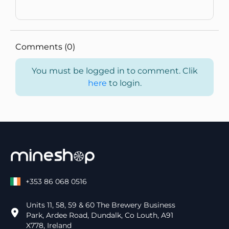
Comments (0)
You must be logged in to comment. Clik
here
to login.
+353 86 068 0516
Units 11, 58, 59 & 60 The Brewery Business
Park, Ardee Road, Dundalk, Co Louth, A91
X778, Ireland