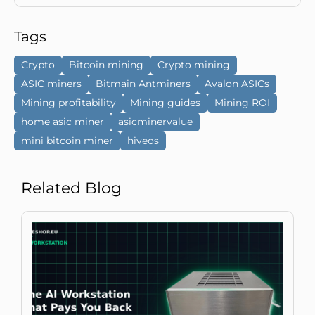
Tags
Crypto
Bitcoin mining
Crypto mining
ASIC miners
Bitmain Antminers
Avalon ASICs
Mining profitability
Mining guides
Mining ROI
home asic miner
asicminervalue
mini bitcoin miner
hiveos
Related Blog