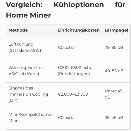
Vergleich: Kühloptionen für
Home Miner
Methode
Einrichtungskosten
Lärmpegel
Luftkühlung
€0 extra
75–85 dB
(Standard-ASIC)
Wassergekühlter
€200–€500 extra
40–55 dB
ASIC (ab Werk)
(Rohrleitungen)
Einphasiges
Unter 45
Immersion Cooling
€2.000–€3.500
dB
(DIY)
Mini-/Kompakthome-
€0 extra
35–45 dB
Miner