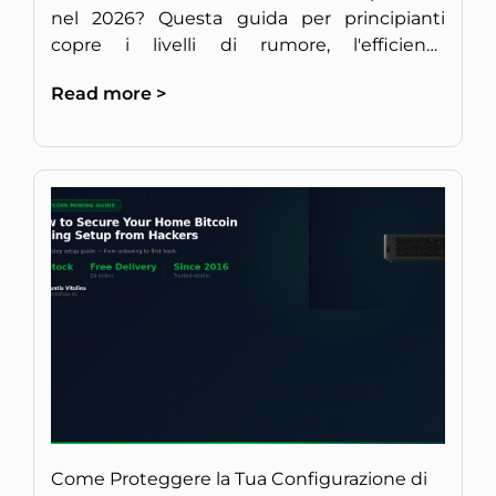
nel 2026? Questa guida per principianti
copre i livelli di rumore, l'efficienza
energetica e la redditività per un setup
Read more >
discreto in Europa.
Come Proteggere la Tua Configurazione di