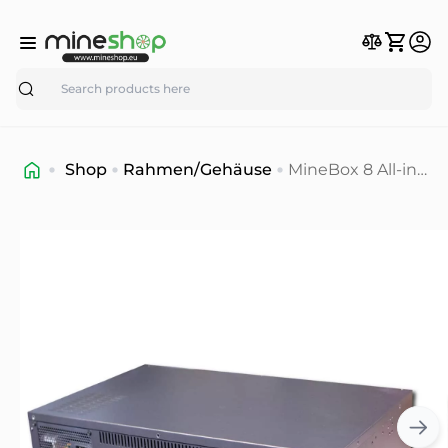
Search
Shop
Rahmen/Gehäuse
MineBox 8 All-in-
One 8GPU
Mining-Rig-
Gehäuse (auf
Lager)