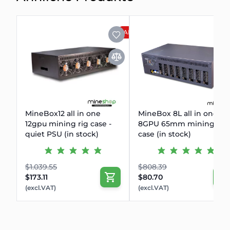
ANGEBOT
MineBox12 all in one
MineBox 8L all in one
12gpu mining rig case -
8GPU 65mm mining rig
quiet PSU (in stock)
case (in stock)
$1.039.55
$808.39
$173.11
$80.70
(excl.VAT)
(excl.VAT)