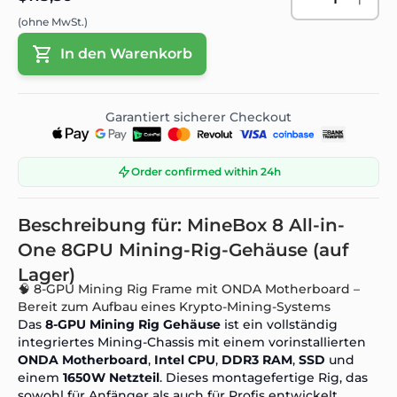
(ohne MwSt.)
In den Warenkorb
Garantiert sicherer Checkout
Order confirmed within 24h
Beschreibung für: MineBox 8 All-in-
One 8GPU Mining-Rig-Gehäuse (auf
Lager)
🧠 8-GPU Mining Rig Frame mit ONDA Motherboard –
Bereit zum Aufbau eines Krypto-Mining-Systems
Das
8-GPU Mining Rig Gehäuse
ist ein vollständig
integriertes Mining-Chassis mit einem vorinstallierten
ONDA Motherboard
,
Intel CPU
,
DDR3 RAM
,
SSD
und
einem
1650W Netzteil
. Dieses montagefertige Rig, das
sowohl für Anfänger als auch für Profis entwickelt