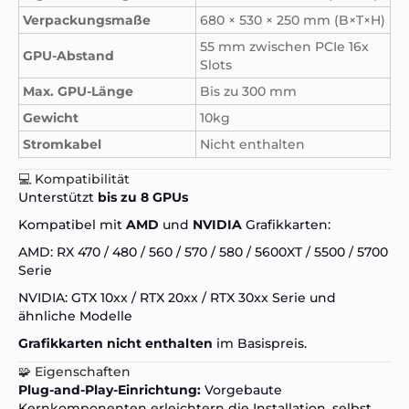
Verpackungsmaße
680 × 530 × 250 mm (B×T×H)
55 mm zwischen PCIe 16x
GPU-Abstand
Slots
Max. GPU-Länge
Bis zu 300 mm
Gewicht
10kg
Stromkabel
Nicht enthalten
💻 Kompatibilität
Unterstützt
bis zu 8 GPUs
Kompatibel mit
AMD
und
NVIDIA
Grafikkarten:
AMD: RX 470 / 480 / 560 / 570 / 580 / 5600XT / 5500 / 5700
Serie
NVIDIA: GTX 10xx / RTX 20xx / RTX 30xx Serie und
ähnliche Modelle
Grafikkarten nicht enthalten
im Basispreis.
🧩 Eigenschaften
Plug-and-Play-Einrichtung:
Vorgebaute
Kernkomponenten erleichtern die Installation, selbst