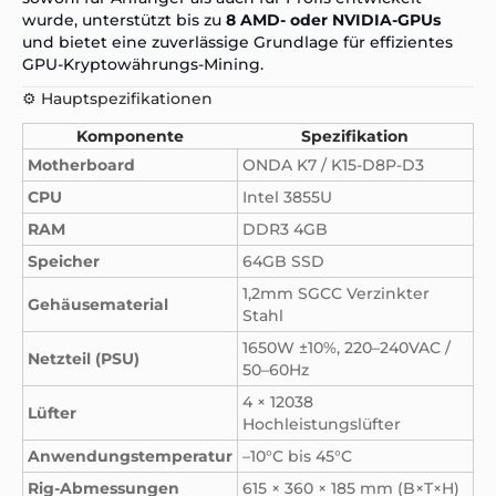
wurde, unterstützt bis zu
8 AMD- oder NVIDIA-GPUs
und bietet eine zuverlässige Grundlage für effizientes
GPU-Kryptowährungs-Mining.
⚙️ Hauptspezifikationen
Komponente
Spezifikation
Motherboard
ONDA K7 / K15-D8P-D3
CPU
Intel 3855U
RAM
DDR3 4GB
Speicher
64GB SSD
1,2mm SGCC Verzinkter
Gehäusematerial
Stahl
1650W ±10%, 220–240VAC /
Netzteil (PSU)
50–60Hz
4 × 12038
Lüfter
Hochleistungslüfter
Anwendungstemperatur
–10°C bis 45°C
Rig-Abmessungen
615 × 360 × 185 mm (B×T×H)