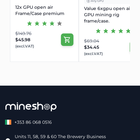
Any GPU
12x GPU open air
Value 6xgpu open air
Frame/Case premium
GPU mining rig
frame/case.
$149.76
$45.98
$69.04
(excl.VAT)
$34.45
(excl.VAT)
+353 86 068 0516
Units 11, 58, 59 & 60 The Brewery Business