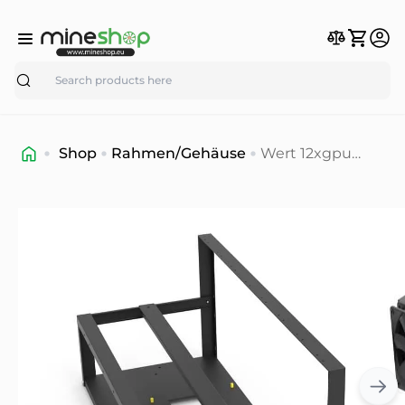
Search
Shop
Rahmen/Gehäuse
Wert 12xgpu
Open-Air-GPU-
Mining-Rig-
Rahmen/Gehäuse.