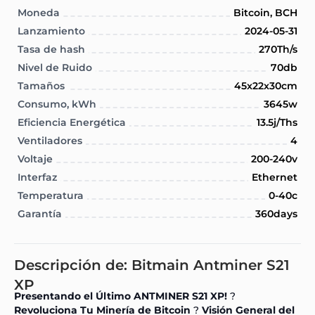
Moneda
Bitcoin, BCH
Lanzamiento
2024-05-31
Tasa de hash
270Th/s
Nivel de Ruido
70db
Tamaños
45x22x30cm
Consumo, kWh
3645w
Eficiencia Energética
13.5j/Ths
Ventiladores
4
Voltaje
200-240v
Interfaz
Ethernet
Temperatura
0-40c
Garantía
360days
Descripción de: Bitmain Antminer S21
XP
Presentando el Último
ANTMINER S21 XP
!
?
Revoluciona Tu Minería de Bitcoin
?
Visión General del