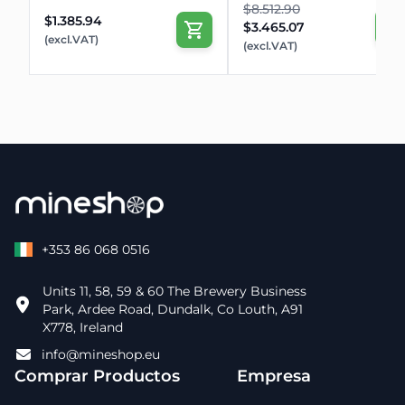
$8.512.90
$1.385.94
$3.465.07
(excl.VAT)
(excl.VAT)
+353 86 068 0516
Units 11, 58, 59 & 60 The Brewery Business
Park, Ardee Road, Dundalk, Co Louth, A91
X778, Ireland
info@mineshop.eu
Comprar Productos
Empresa