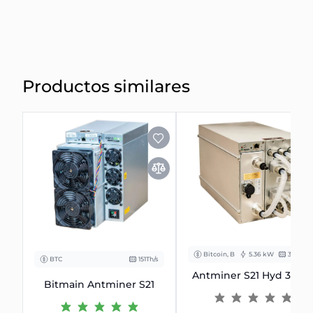
Productos similares
Bitcoin, BCH
5.36 kW
335 Th/s
BTC
151Th/s
Antminer S21 Hyd 335T
Bitmain Antminer S21