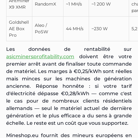
Antminer
RandomX
~1 MH/s
~1 200 W
ch
X9 XMR
par
Goldshell
Aleo /
AE Box
44 MH/s
~230 W
5,
PoSW
Pro
Les données de rentabilité sur
asicminersprofitability.com
doivent être votre
premier arrêt avant de finaliser toute commande
de matériel. Les marges à €0,25/kWh sont réelles
mais minces sur les machines de génération
ancienne. Réponse honnête : si votre tarif
d'électricité dépasse €0,28/kWh — comme c'est
le cas pour de nombreux clients résidentiels
allemands — seul le matériel actuel de dernière
génération et le plus efficace a du sens à grande
échelle. Le reste est un coût que vous supportez.
Mineshop.eu fournit des mineurs européens en