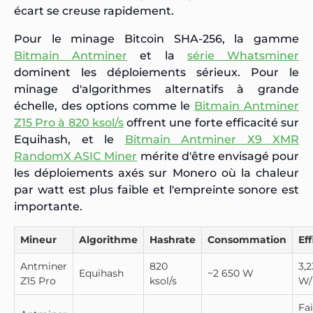
écart se creuse rapidement.
Pour le minage Bitcoin SHA-256, la gamme
Bitmain Antminer
et la
série Whatsminer
dominent les déploiements sérieux. Pour le
minage d'algorithmes alternatifs à grande
échelle, des options comme le
Bitmain Antminer
Z15 Pro à 820 ksol/s
offrent une forte efficacité sur
Equihash, et le
Bitmain Antminer X9 XMR
RandomX ASIC Miner
mérite d'être envisagé pour
les déploiements axés sur Monero où la chaleur
par watt est plus faible et l'empreinte sonore est
importante.
Mineur
Algorithme
Hashrate
Consommation
Eff
Antminer
820
3,2
Equihash
~2 650 W
Z15 Pro
ksol/s
W/
Fai