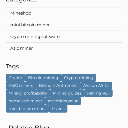
Mineshop
mini bitcoin miner
crypto mining software
Asic miner
Tags
Crypto
Bitcoin mining
Crypto mining
ASIC miners
Bitmain Antminers
Avalon ASICs
Mining profitability
Mining guides
Mining ROI
home asic miner
asicminervalue
mini bitcoin miner
hiveos
Related Blog