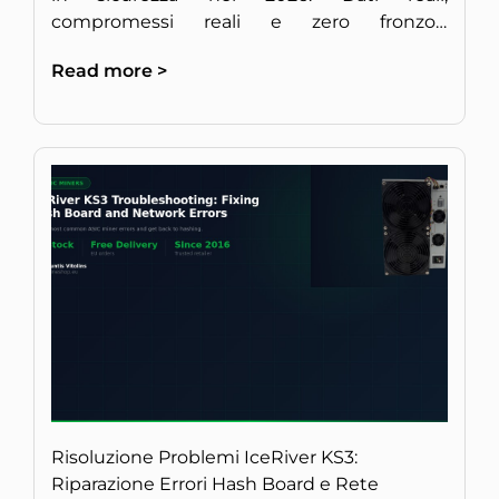
compromessi reali e zero fronzoli,
direttamente da minatori europei esperti di
Read more >
hardware.
Risoluzione Problemi IceRiver KS3:
Riparazione Errori Hash Board e Rete