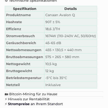
⚙️ Technische Spezifikationen
Spezifikation
Details
Produktname
Canaan Avalon Q
Hashrate
90T ± 5%
Effizienz
18,6 J/TH
Stromverbrauch
1674W (110–240V AC, 50/60Hz)
Geräuschbereich
45–65 dB
Nettoabmessungen
455 × 130,5 × 440 mm
Bruttoabmessungen
575 × 265 × 580 mm
Nettogewicht
10,5 kg
Bruttogewicht
12 kg
Betriebstemperatur
-5°C bis 35°C
Netzteil
Inklusive
🏡 Bitcoin-Mining für zu Hause
⚡ Hinweis zur Rentabilität
⚡
Strompreise
an Ihrem Standort