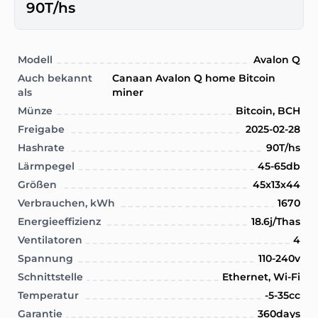
90T/hs
Modell
Avalon Q
Auch bekannt
Canaan Avalon Q home Bitcoin
als
miner
Münze
Bitcoin, BCH
Freigabe
2025-02-28
Hashrate
90T/hs
Lärmpegel
45-65db
Größen
45x13x44
Verbrauchen, kWh
1670
Energieeffizienz
18.6j/Thas
Ventilatoren
4
Spannung
110-240v
Schnittstelle
Ethernet, Wi-Fi
Temperatur
-5-35cc
Garantie
360days