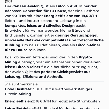
(90T)
Der
Canaan Avalon Q
ist ein
Bitcoin ASIC Miner der
nächsten Generation für zu Hause
, der eine Hashrate
von
90 TH/s
mit einer
Energieeffizienz von 18,6 J/TH
liefert—und Industriestandard-Leistung in ein
kompaktes, leises und stilvolles Design
packt.
Entwickelt für Heimanwender, kleine Büros und
Enthusiasten, kombiniert er
geringe Geräuschpegel,
universelle Netzwerkkompatibilität und fortschrittliche
Kühlung
, um neu zu definieren, was ein
Bitcoin-Miner
für zu Hause
sein kann.
Egal, ob Sie ein Anfänger sind, der in den
Krypto-
Mining
einsteigt, oder ein erfahrener Miner, der einen
leisen Bitcoin-Miner
für die häusliche Nutzung sucht,
der Avalon Q ist das
perfekte Gleichgewicht aus
Leistung, Effizienz und Ästhetik
.
✅ Hauptmerkmale
Hohe Hashrate:
90T ± 5% für wettbewerbsfähiges
Bitcoin-Mining
Energieeffizienz:
18,6 J/TH für reduzierte Stromkosten
Leiser Betrieb:
45–65 dB, ideal für den Heimgebrauch