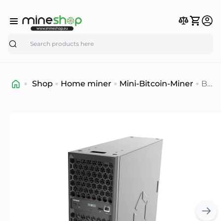
Search
Shop
Home miner
Mini-Bitcoin-Miner
B
Kate
von
Can
Aval
hom
Bitc
Asic
Mine