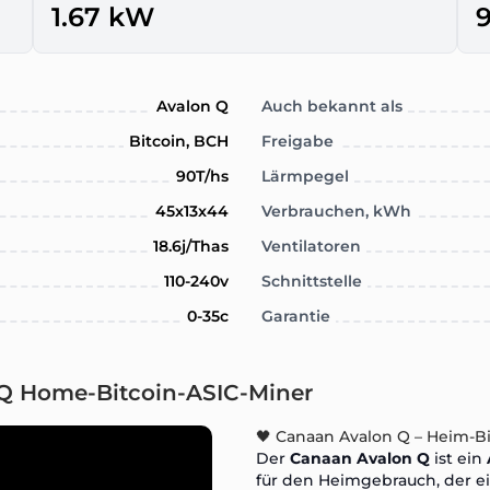
1.67 kW
Avalon Q
Auch bekannt als
Bitcoin, BCH
Freigabe
90T/hs
Lärmpegel
45x13x44
Verbrauchen, kWh
18.6j/Thas
Ventilatoren
110-240v
Schnittstelle
0-35c
Garantie
 Q Home-Bitcoin-ASIC-Miner
🖤 Canaan Avalon Q – Heim-Bi
Der
Canaan Avalon Q
ist ein
für den Heimgebrauch, der e