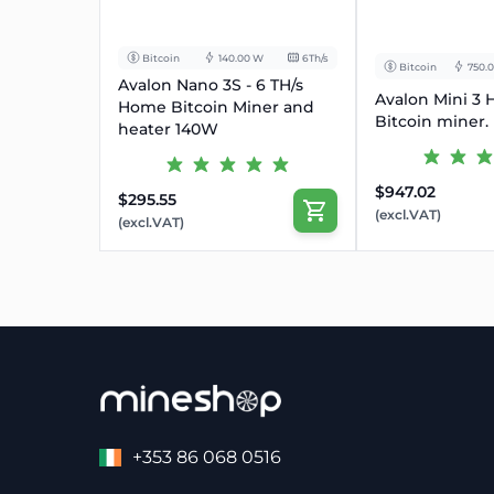
Bitcoin
140.00 W
6Th/s
Bitcoin
750.
Avalon Nano 3S - 6 TH/s
Avalon Mini 3
Home Bitcoin Miner and
Bitcoin miner.
heater 140W
$947.02
$295.55
(excl.VAT)
(excl.VAT)
+353 86 068 0516