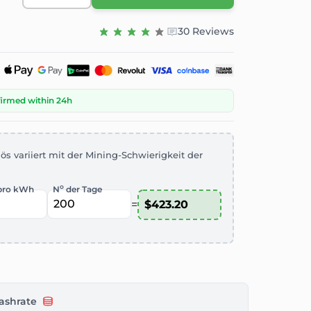
30 Reviews
firmed within 24h
ös variiert mit der Mining-Schwierigkeit der
o
pro kWh
N
der Tage
=
ashrate