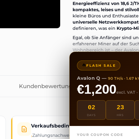
Energieeffizienz von 18,6 J/T
kompaktes, leises und stilvol
kleine Büros und Enthusiaste
universelle Netzwerkkompatib
definieren, was ein
Krypto-Mi
Egal, ob Sie Anfänger sind u
erfahrener Miner auf der Su
Wohnbereich ist – der Avalon
Effizienz und Ästhetik
.
View All
🔥
✅ Hauptmerkmale
FLASH SALE
Hohe Hashrate:
90T ± 5% für 
Avalon Q —
90 TH/s · 1.67 
Energieeffizienz:
18,6 J/TH fü
€1,200
Kundenbewertungen
Leiser Betrieb:
45–65 dB, ide
excl. VAT 
Universelles Netzteil:
1674W, u
02
23
Intelligente Kühlung:
Fortsch
DAYS
HRS
Kompakte Bauweise:
455 × 13
Verkaufsbedingungen
Leichtgewichtig:
10,5 kg Nett
YOUR COUPON CODE
Zahlungsnachweis innerhalb von 24
›
Stilvolles Design:
Mattschwarz