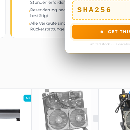
Stunden erforderlich
Indikator
SHA256
Reservierung nach Zahlungseingang
›
📦 Lieferumfang
bestätigt
1 ×
Canaan Avalon Q ASIC-Mi
Alle Verkäufe sind endgültig — keine
›
1 ×
Fabriknetzteil
(Netzteil ink
Rückerstattungen
🔥 GET THI
1 ×
EU- oder US- oder UK-Stec
Limited stock · EU wareh
1 ×
Schnellstart-Anleitung
Vom Hersteller garantierte
Fa
⚙️ Technische Spezifikatione
Spezifikation
Produktname
Canaa
Hashrate
90T ±
Effizienz
18,6 J
NEU
Stromverbrauch
1674W 
Geräuschpegel
45–65
AUSVERK
Nettoabmessungen
455 × 