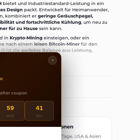
H
bietet und Industriestandard-Leistung in ein
les Design
packt. Entwickelt für Heimanwender,
n, kombiniert er
geringe Geräuschpegel,
ilität und fortschrittliche Kühlung
, um neu zu
ner für zu Hause
sein kann.
nd in
Krypto-Mining
einsteigen, oder ein
che nach einem
leisen Bitcoin-Miner
für den
 Q ist die
perfekte Balance aus Leistung,
×
wettbewerbsfähiges Bitcoin-Mining
kW
r reduzierte Stromkosten
al für den Heimgebrauch
· after coupon
nterstützt 110–240V AC 50/60Hz
59
40
rittliches Lüftungsdesign für konstante Leistung
MIN
SEC
0,5 × 440 mm, passt stilvoll in jedes Setup
Versandinformationen
ogewicht, einfach zu installieren
Express:
Europa 1–3 Tage, USA & Asien
⚡
 mit leuchtendem rotem Avalon Q LED-