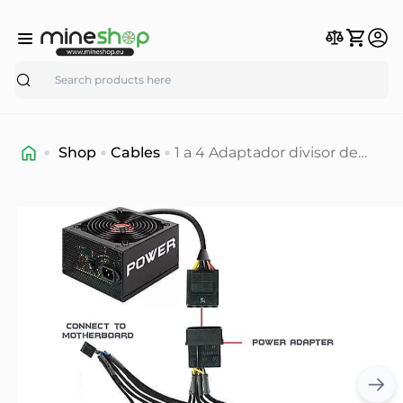
Search
Shop
Cables
1 a 4 Adaptador divisor de
ventilador de enfriamiento
de CPU PWM de Molex TX4
de 4 pines