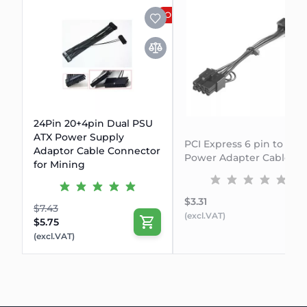
OFERTA
24Pin 20+4pin Dual PSU
ATX Power Supply
PCI Express 6 pin to 8 pi
Adaptor Cable Connector
Power Adapter Cable
for Mining
$3.31
$7.43
(excl.VAT)
$5.75
(excl.VAT)