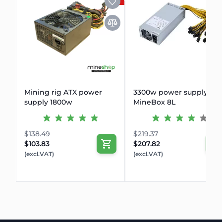
Mining rig ATX power
3300w power supply for
supply 1800w
MineBox 8L
$138.49
$219.37
$103.83
$207.82
(excl.VAT)
(excl.VAT)