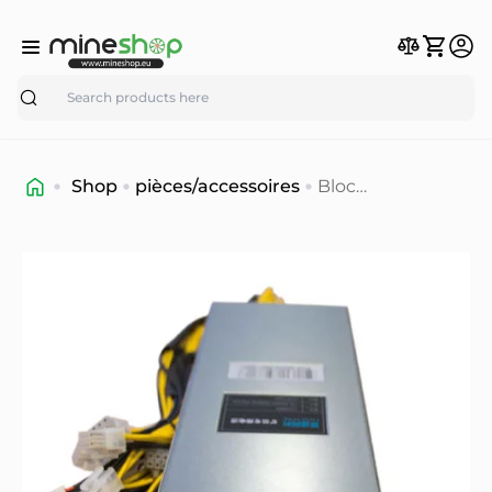
Search
Shop
pièces/accessoires
Bloc
d'alimentation
haute efficacité
de 1800W pour
rigs de minage