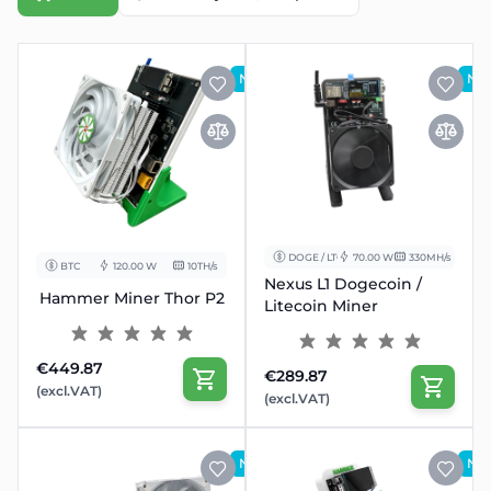
NOUVEAU
NO
DOGE / LTC
70.00 W
330MH/s
BTC
120.00 W
10TH/s
Nexus L1 Dogecoin /
Hammer Miner Thor P2
Litecoin Miner
€449.87
€289.87
(excl.VAT)
(excl.VAT)
NOUVEAU
NO