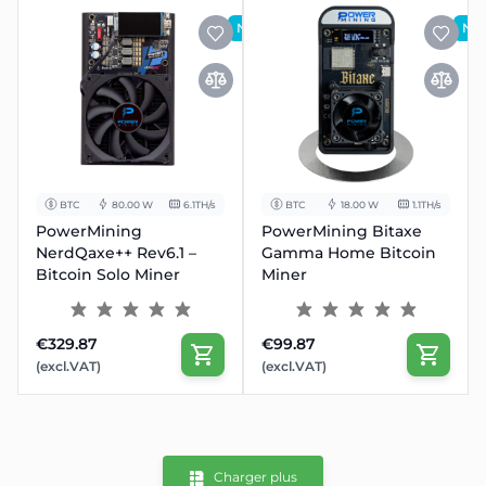
NOUVEAU
NO
BTC
80.00 W
6.1TH/s
BTC
18.00 W
1.1TH/s
PowerMining
PowerMining Bitaxe
NerdQaxe++ Rev6.1 –
Gamma Home Bitcoin
Bitcoin Solo Miner
Miner
€329.87
€99.87
(excl.VAT)
(excl.VAT)
Charger plus