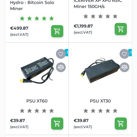
ICERIVER XP XP0 ASIC
Hydro - Bitcoin Solo
Miner 150GH/s
Miner
€1,199.87
€499.87
(excl.VAT)
(excl.VAT)
NOUVEAU
NO
PSU XT60
PSU XT30
€39.87
€39.87
(excl.VAT)
(excl.VAT)