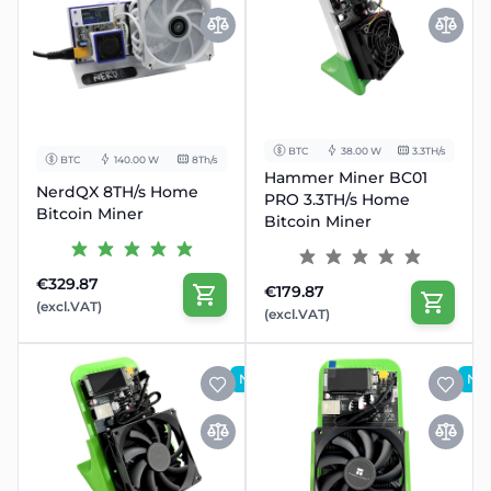
BTC
38.00 W
3.3TH/s
BTC
140.00 W
8Th/s
Hammer Miner BC01
NerdQX 8TH/s Home
PRO 3.3TH/s Home
Bitcoin Miner
Bitcoin Miner
€329.87
€179.87
(excl.VAT)
(excl.VAT)
NOUVEAU
NO