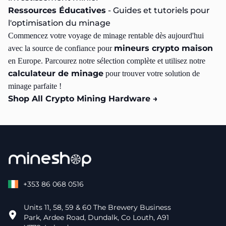
Ressources Éducatives
- Guides et tutoriels pour
l'optimisation du minage
Commencez votre voyage de minage rentable dès aujourd'hui
mineurs crypto maison
avec la source de confiance pour
en Europe. Parcourez notre sélection complète et utilisez notre
calculateur de minage
pour trouver votre solution de
minage parfaite !
Shop All Crypto Mining Hardware →
Hammer Miner Thor P2
€449.87
Nexus L1 Dogecoin / Litecoin Miner
€289.87
NerdQX 8TH/s Home Bitcoin Miner
€329.87
Hammer Miner BC01 PRO 3.3TH/s Home Bitcoin Miner
€
Hammer Miner DC04 210MH/s
€369.87
Hammer Miner BC04 - 6TH/s
€279.87
+353 86 068 0516
NerdOctaxe Rev 3.1 Hydro - Bitcoin Solo Miner
€499.87
ICERIVER XP XP0 ASIC Miner 150GH/s
€1,199.87
Units 11, 58, 59 & 60 The Brewery Business
PSU XT60
€39.87
Park, Ardee Road, Dundalk, Co Louth, A91