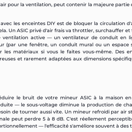
'air pour la ventilation, peut contenir la majeure partie 
vec les enceintes DIY est de bloquer la circulation d'
a. Un ASIC privé d'air frais va throttler, surchauffer et 
ventilation active — un ventilateur de conduit en l
érieur (par une fenêtre, un conduit mural ou un espace 
 les matériaux si vous le faites vous-même. Des en
néreuses et rarement adaptées aux dimensions spécifi
éduire le bruit de votre mineur ASIC à la maison en
duite — le sous-voltage diminue la production de cha
besoin de tourner aussi vite. Un mineur refroidi par air 
ale peut perdre 5 à 8 dB. C'est réellement perceptib
tionnellement — l'efficacité s'améliore souvent à des 