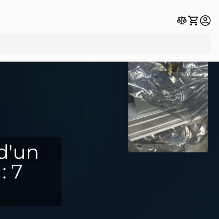
d'un
: 7