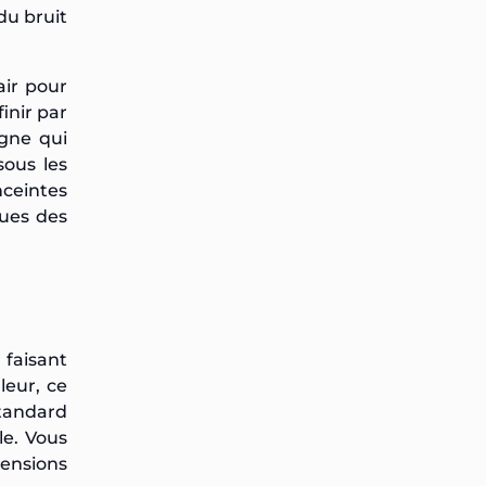
du bruit
air pour
finir par
igne qui
sous les
ceintes
ques des
 faisant
leur, ce
standard
le. Vous
tensions