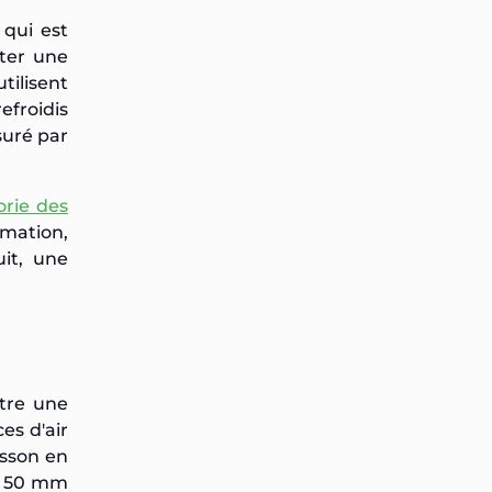
qui est
ter une
tilisent
efroidis
suré par
orie des
mation,
it, une
ntre une
es d'air
isson en
de 50 mm