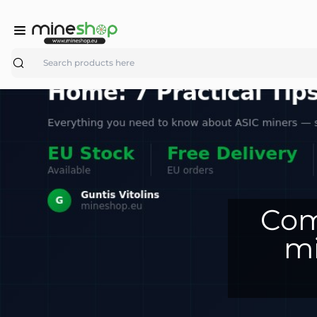
Search
Com
mi