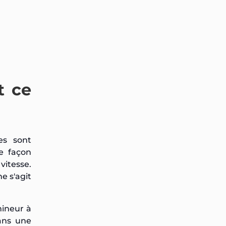
t ce
es sont
le façon
vitesse.
e s'agit
mineur à
dans une