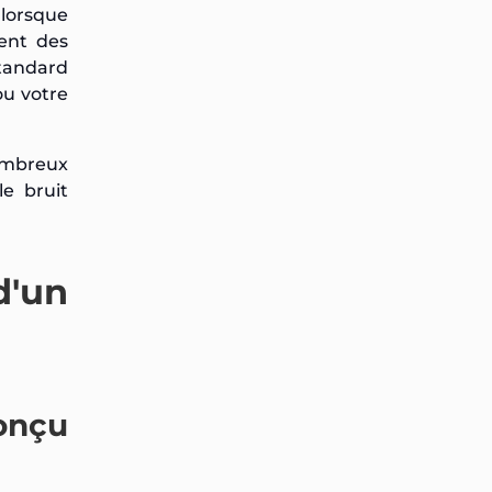
 lorsque
uent des
standard
ou votre
nombreux
e bruit
d'un
conçu