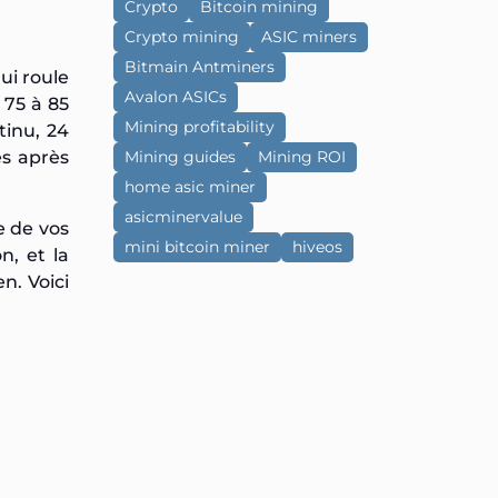
Crypto
Bitcoin mining
Crypto mining
ASIC miners
Bitmain Antminers
ui roule
Avalon ASICs
 75 à 85
Mining profitability
tinu, 24
es après
Mining guides
Mining ROI
home asic miner
asicminervalue
e de vos
mini bitcoin miner
hiveos
n, et la
n. Voici