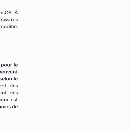
insOS. À
rmwares
modifié.
 pour le
 peuvent
selon le
ent des
ent des
neur est
moins de