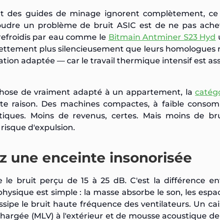
rt des guides de minage ignorent complètement, ce 
soudre un problème de bruit ASIC est de ne pas ache
refroidis par eau comme le
Bitmain Antminer S23 Hyd
u
 nettement plus silencieusement que leurs homologues r
tion adaptée — car le travail thermique intensif est as
.
chose de vraiment adapté à un appartement, la
catég
te raison. Des machines compactes, à faible consom
ques. Moins de revenus, certes. Mais moins de bru
risque d'expulsion.
ez une enceinte insonorisée
 le bruit perçu de 15 à 25 dB. C'est la différence e
ysique est simple : la masse absorbe le son, les espac
issipe le bruit haute fréquence des ventilateurs. Un ca
chargée (MLV) à l'extérieur et de mousse acoustique 