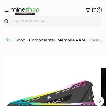
Search
Shop
Composants
Mémoire RAM
Corsair
DIMM
32 Go
DDR5-
6000
(2x 16
Go) Kit
double,
RAM