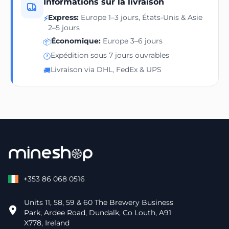
Informations sur la livraison
Express:
Europe 1–3 jours, États-Unis & Asie
⚡
2–5 jours
Économique:
Europe 3–6 jours
📦
Expédition sous 7 jours ouvrables
🕐
Livraison via DHL, FedEx & UPS
🚚
+353 86 068 0516
Units 11, 58, 59 & 60 The Brewery Business
Park, Ardee Road, Dundalk, Co Louth, A91
X778, Ireland