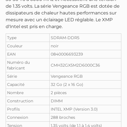
de 1.35 volts. La série Vengeance RGB est dotée de
dissipateurs de chaleur hautes performances sur
mesure avec un éclairage LED réglable. Le XMP
d'Intel est pris en charge.
Type
SDRAM-DDR5
Couleur
noir
EAN
0840006693239
Numéro du
CMH32GX5M2D6000C36
fabricant
Série
Vengeance RGB
Capacité
32 Go (2 x 16 Go)
Nombre
2 pièces
Construction
DIMM
Profils
INTEL XMP (Version 3.0)
Connexion
288 broches
Tension
1.35 volts (de 1.1 à 1.4 volts)