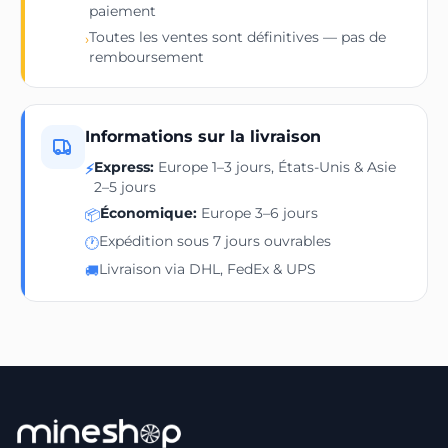
paiement
Toutes les ventes sont définitives — pas de
›
remboursement
Informations sur la livraison
Express:
Europe 1–3 jours, États-Unis & Asie
⚡
2–5 jours
Économique:
Europe 3–6 jours
📦
Expédition sous 7 jours ouvrables
🕐
Livraison via DHL, FedEx & UPS
🚚