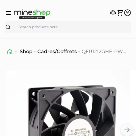
Search
Shop
Cadres/Coffrets
QFR1212GHE-PWM
4Pin 12V 2,7A