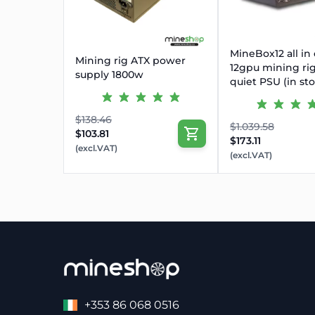
MineBox12 all in
Mining rig ATX power
12gpu mining rig
supply 1800w
quiet PSU (in st
$138.46
$1.039.58
$103.81
$173.11
(excl.VAT)
(excl.VAT)
+353 86 068 0516