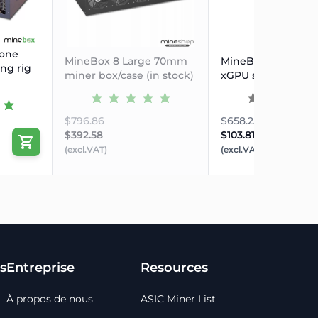
 one
MineBox 8 Large 70mm
MineBox 6 all in o
ng rig
miner box/case (in stock)
xGPU server case
$796.86
$658.25
$392.58
$103.81
(excl.VAT)
(excl.VAT)
s
Entreprise
Resources
À propos de nous
ASIC Miner List