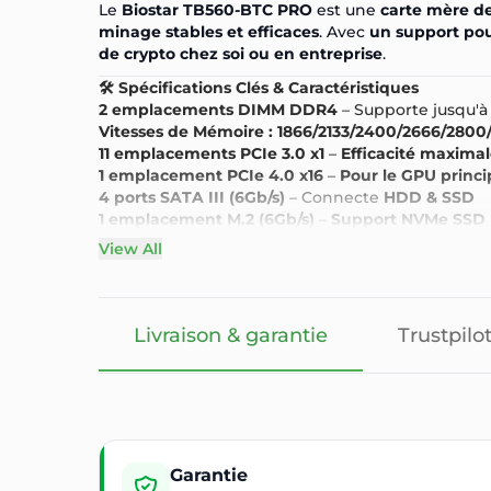
Le
Biostar TB560-BTC PRO
est une
carte mère 
minage stables et efficaces
. Avec
un support pou
de crypto chez soi ou en entreprise
.
🛠️ Spécifications Clés & Caractéristiques
2 emplacements DIMM DDR4
– Supporte jusqu'
Vitesses de Mémoire :
1866/2133/2400/2666/2800
11 emplacements PCIe 3.0 x1
–
Efficacité maxima
1 emplacement PCIe 4.0 x16
–
Pour le GPU princi
4 ports SATA III (6Gb/s)
– Connecte
HDD & SSD
1 emplacement M.2 (6Gb/s)
–
Support NVMe SSD p
1 connecteur HDMI
– Installation facile & surveill
View All
6 ports USB 3.1 Gen1
– Transfert de données rapi
Panneau I/O arrière standard
– Ports essentiels 
🔥 Pourquoi Choisir le Biostar TB560-BTC PRO ?
🛡️ Garantie & Assurance Qualité
Livraison & garantie
Trustpilo
🚚 Livraison Rapide & Sécurisée
Garantie