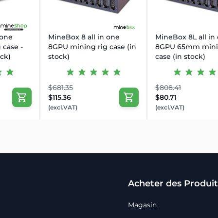
 one
MineBox 8 all in one
MineBox 8L all in
 case -
8GPU mining rig case (in
8GPU 65mm mini
ock)
stock)
case (in stock)
$681.35
$808.41
$115.36
$80.71
(excl.VAT)
(excl.VAT)
Acheter des Produit
Magasin