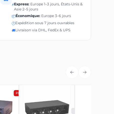
Express:
Europe 1–3 jours, États-Unis &
⚡
Asie 2–5 jours
Économique:
Europe 3–6 jours
📦
Expédition sous 7 jours ouvrables
🕐
Livraison via DHL, FedEx & UPS
🚚
PROMOTION
PROM
ÉPUISÉ