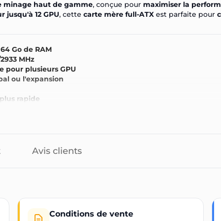
de minage haut de gamme
, conçue pour
maximiser la perfor
r jusqu'à 12 GPU
, cette
carte mère full-ATX
est parfaite pour
c
à
64 Go de RAM
/2933 MHz
le pour plusieurs GPU
pal ou l'expansion
lus rapide
ance
de
pour le minage
t
Avis clients
Conditions de vente