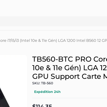
e i7/i5/i3 (Intel 10e & 11e Gén) LGA 1200 Intel B560 12
TB560-BTC PRO Core i
10e & 11e Gén) LGA 12
GPU Support Carte 
SKU: TB-560
Expédition 24h
$114,35