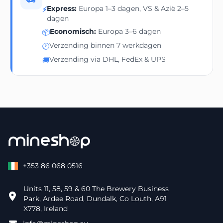
Express:
Europa 1–3 dagen, VS & Azië 2–5
⚡
dagen
Economisch:
Europa 3–6 dagen
📦
Verzending binnen 7 werkdagen
🕐
Verzending via DHL, FedEx & UPS
🚚
+353 86 068 0516
Units 11, 58, 59 & 60 The Brewery Business
Park, Ardee Road, Dundalk, Co Louth, A91
X778, Ireland