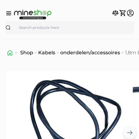
Search
Shop
Kabels
onderdelen/accessoires
1,8m 
stekk
C13-
stro
14A