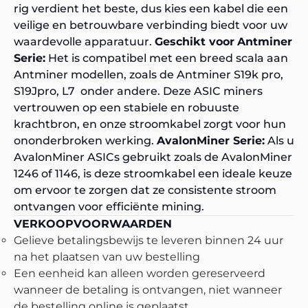
rig verdient het beste, dus kies een kabel die een
veilige en betrouwbare verbinding biedt voor uw
waardevolle apparatuur.
Geschikt voor
Antminer
Serie:
Het is compatibel met een breed scala aan
Antminer modellen, zoals de
Antminer S19k pro
,
S19Jpro
,
L7
onder andere. Deze ASIC miners
vertrouwen op een stabiele en robuuste
krachtbron, en onze stroomkabel zorgt voor hun
ononderbroken werking.
AvalonMiner Serie:
Als u
AvalonMiner ASICs gebruikt zoals de
AvalonMiner
1246
of 1146, is deze stroomkabel een ideale keuze
om ervoor te zorgen dat ze consistente stroom
ontvangen voor efficiënte mining.
VERKOOPVOORWAARDEN
Gelieve betalingsbewijs te leveren binnen 24 uur
na het plaatsen van uw bestelling
Een eenheid kan alleen worden gereserveerd
wanneer de betaling is ontvangen, niet wanneer
de bestelling online is geplaatst