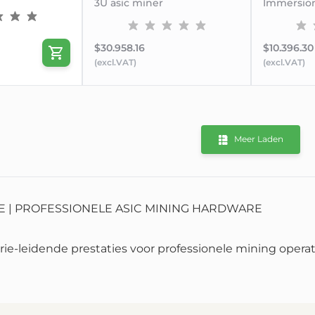
3U asic miner
Immersio
$30.958.16
$10.396.30
(excl.VAT)
(excl.VAT)
Meer Laden
E | PROFESSIONELE ASIC MINING HARDWARE
rie-leidende prestaties voor professionele mining operat