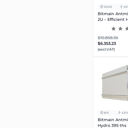
DOGE
5.
Bitmain Antmi
2U – Efficient
$10.858.36
$6.353.23
(excl.VAT)
BTC
5.37
Bitmain Antmi
Hydro 395 ths