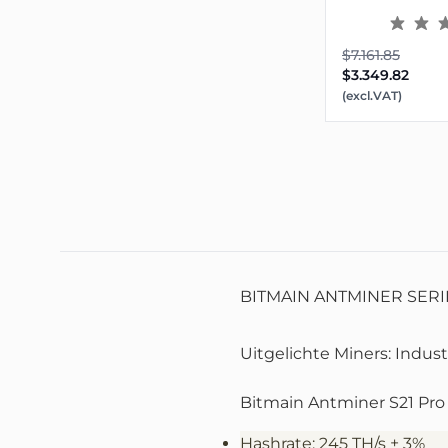
$7.161.85
$3.349.82
(excl.VAT)
BITMAIN ANTMINER SERI
Uitgelichte Miners: Indust
Bitmain Antminer S21 Pro
Hashrate: 245 TH/s ± 3%