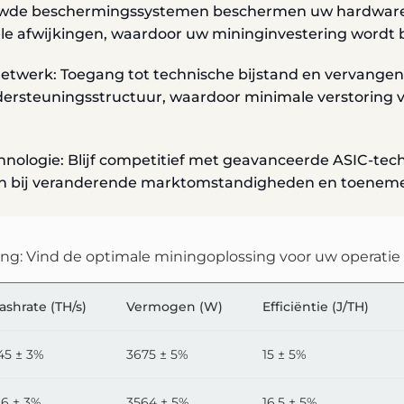
ouwde beschermingssystemen beschermen uw hardware 
le afwijkingen, waardoor uw mininginvestering wordt
etwerk: Toegang tot technische bijstand en vervangen
dersteuningsstructuur, waardoor minimale verstoring 
ologie: Blijf competitief met geavanceerde ASIC-tech
ven bij veranderende marktomstandigheden en toene
ing: Vind de optimale miningoplossing voor uw operatie
ashrate (TH/s)
Vermogen (W)
Efficiëntie (J/TH)
45 ± 3%
3675 ± 5%
15 ± 5%
16 ± 3%
3564 ± 5%
16.5 ± 5%