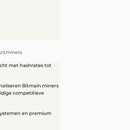
 Antminers
acht met hashrates tot
nimaliseren Bitmain miners
idige competitieve
lsystemen en premium