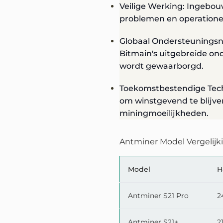
Veilige Werking: Ingeb
problemen en operatione
Globaal Ondersteuningsn
Bitmain's uitgebreide on
wordt gewaarborgd.
Toekomstbestendige Techn
om winstgevend te blij
miningmoeilijkheden.
Antminer Model Vergelijk
Model
H
Antminer S21 Pro
2
Antminer S21+
2