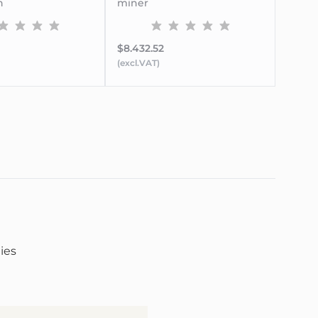
n
miner
$8.432.52
(excl.VAT)
ies