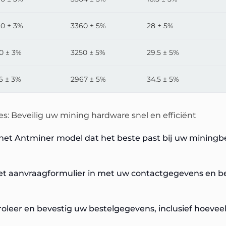
20 ± 3%
3360 ± 5%
28 ± 5%
10 ± 3%
3250 ± 5%
29.5 ± 5%
6 ± 3%
2967 ± 5%
34.5 ± 5%
s: Beveilig uw mining hardware snel en efficiënt
 het Antminer model dat het beste past bij uw mining
et aanvraagformulier in met uw contactgegevens en be
roleer en bevestig uw bestelgegevens, inclusief hoevee