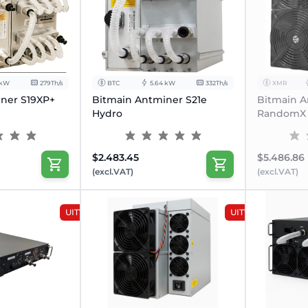
 kW
279Th/s
BTC
5.64 kW
332Th/s
XMR
ner S19XP+
Bitmain Antminer S21e
Bitmain A
Hydro
RandomX 
$2.483.45
$5.486.86
(excl.VAT)
(excl.VAT)
UITVERKOOP
UITVERKOOP