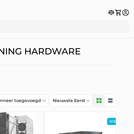
MINING HARDWARE
nneer toegevoegd
Nieuwste Eerst
NIEUW