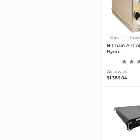
BTC
5.30
Bitmain Antmi
Hydro
As low as
$1.386.04