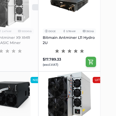
UITVERKOCHT
2.47 kW
1000Kh/s
DOGE
5.78 kW
35Gh/s
ntminer X9 XMR
Bitmain Antminer L11 Hydro
ASIC Miner
2U
$17.789.33
(excl.VAT)
NIEUW
UITVERKOO