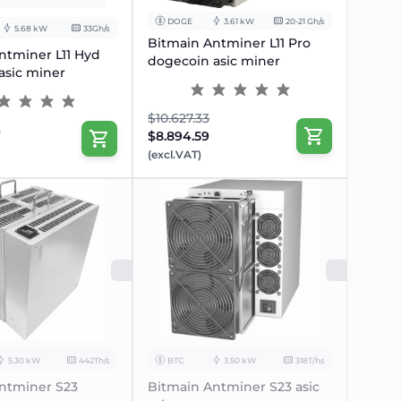
DOGE
3.61 kW
20-21 Gh/s
5.68 kW
33Gh/s
Bitmain Antminer L11 Pro
ntminer L11 Hyd
dogecoin asic miner
asic miner
$10.627.33
4
$8.894.59
(excl.VAT)
RKOCHT
UITVERKOCHT
U
5.30 kW
442Th/s
BTC
3.50 kW
318T/hs
ntminer S23
Bitmain Antminer S23 asic