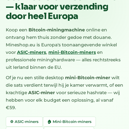
— klaar voor verzending
door heel Europa
Koop een
Bitcoin-miningmachine
online en
ontvang hem thuis zonder gedoe met douane.
Mineshop.eu is Europa's toonaangevende winkel
voor
ASIC-miners
,
mini-Bitcoin-miners
en
professionele mininghardware — alles rechtstreeks
uit Ierland binnen de EU.
Of je nu een stille desktop
mini-Bitcoin-miner
wilt
die sats verdient terwijl hij je kamer verwarmt, of een
krachtige
ASIC-miner
voor serieuze hashrate — wij
hebben voor elk budget een oplossing, al vanaf
€59.
⚙️ ASIC-miners
🏠 Mini-Bitcoin-miners