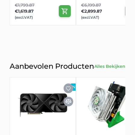
€1,799.87
€6,199.87
€1,619.87
€2,899.87
(excl.VAT)
(excl.VAT)
Aanbevolen Producten
Alles Bekijken
NIEUW