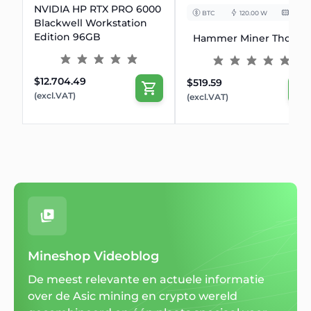
NVIDIA HP RTX PRO 6000
BTC
120.00 W
10TH/s
Blackwell Workstation
Edition 96GB
Hammer Miner Thor P2
$12.704.49
$519.59
(excl.VAT)
(excl.VAT)
Mineshop Videoblog
De meest relevante en actuele informatie
over de Asic mining en crypto wereld