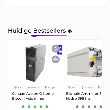
Huidige Bestsellers 🔥
🔥
BESTSELLER
BTC
1.67 kW
90T/hs
BTC
5.37 kW
395T/hs
Canaan Avalon Q home
Bitmain Antminer S21+
Bitcoin Asic miner
Hydro 395 ths