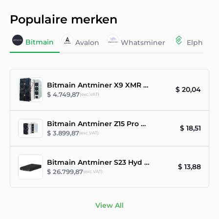
Populaire merken
Bitmain
Avalon
Whatsminer
Elphape
Bitmain Antminer X9 XMR RandomX ASIC Miner
$ 20,04
$ 4.749,87
(exc.VAT)
Bitmain Antminer Z15 Pro 860ksol/s
$ 18,51
$ 3.899,87
(exc.VAT)
Bitmain Antminer S23 Hyd 3U asic miner
$ 13,88
$ 26.799,87
(exc.VAT)
View All