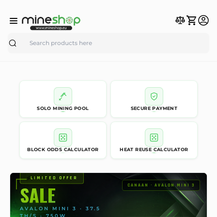
Search
SOLO MINING POOL
SECURE PAYMENT
BLOCK ODDS CALCULATOR
HEAT REUSE CALCULATOR
⚡
LIMITED OFFER
SALE
CANAAN · AVALON MINI 3
AVALON MINI 3 · 37.5
TH/S · 750W