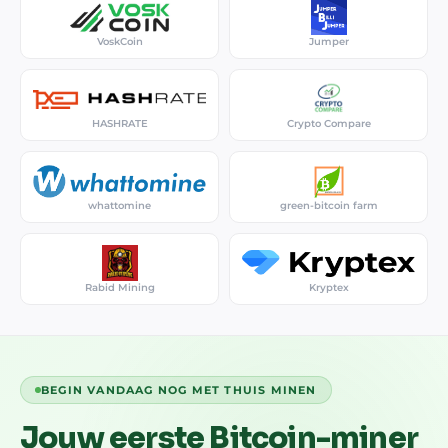
VoskCoin
Jumper
HASHRATE
Crypto Compare
whattomine
green-bitcoin farm
Rabid Mining
Kryptex
BEGIN VANDAAG NOG MET THUIS MINEN
Jouw eerste Bitcoin-miner