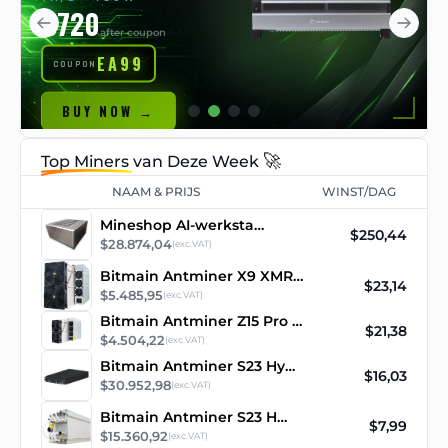
€720
after coupon
EA99
COUPON
BUY NOW →
🚀
Top Miners
van Deze Week
NAAM & PRIJS
WINST/DAG
Mineshop AI-werkstation
$250,44
$28.874,04
(exc.VAT)
Bitmain Antminer X9 XMR RandomX ASIC Miner
$23,14
$5.485,95
(exc.VAT)
Bitmain Antminer Z15 Pro 860ksol/s
$21,38
$4.504,22
(exc.VAT)
Bitmain Antminer S23 Hyd 3U asic mijnwerker
$16,03
$30.952,98
(exc.VAT)
Bitmain Antminer S23 Hydro
$7,99
$15.360,92
(exc.VAT)