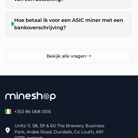
Hoe betaal ik voor een ASIC miner met een
bankoverschrijving?
Bekijk alle vragen
+353 86 068 0516
Units 11, 58, 59 & 60 The Brewery Business
Park, Ardee Road, Dundalk, Co Louth, A91
X778, Ireland