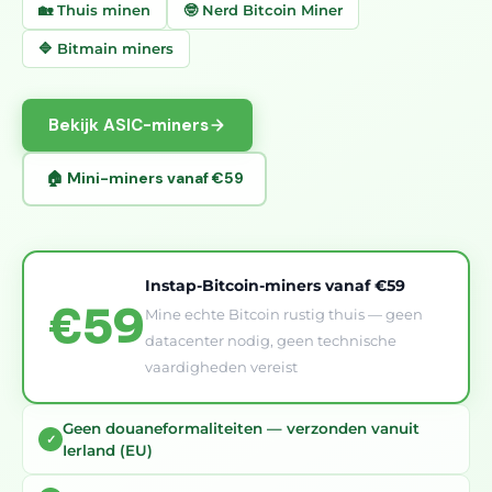
🏡 Thuis minen
🤓 Nerd Bitcoin Miner
🔷 Bitmain miners
Bekijk ASIC-miners
🏠 Mini-miners vanaf €59
Instap-Bitcoin-miners vanaf €59
€59
Mine echte Bitcoin rustig thuis — geen
datacenter nodig, geen technische
vaardigheden vereist
Geen douaneformaliteiten — verzonden vanuit
✓
Ierland (EU)