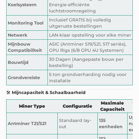
Koelsysteem
Energie-efficiënte
luchtstroomregeling
Inclusief GRATIS bij volledig
Monitoring Tool
uitgeruste bestellingen
Netwerk
LAN-klaar opstelling voor elke miner
Mijnbouw
ASIC (Antminer S19/S21, S17 seriës),
Compatibiliteit
GPU Rigs (6/8 GPU 4U Systemen)
30 Dagen (Aangepaste bouw per
Bouwtijd
bestelling)
5 ton grondverharding nodig voor
Grondvereiste
installatie
🛠️
Mijncapaciteit & Schaalbaarheid
Maximale
Up
Miner Type
Configuratie
Capaciteit
O
Upg
Standaard lay-
135
Antminer T21/S21
naar
out
eenheden
een
132