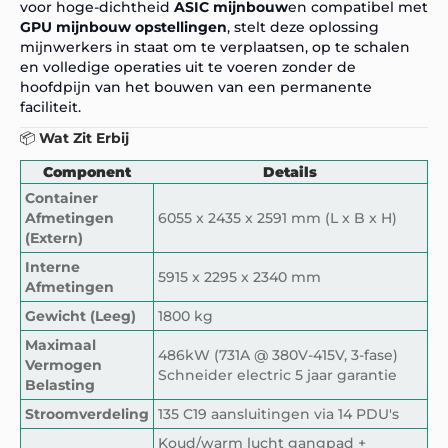
voor hoge-dichtheid
ASIC mijnbouw
en compatibel met
GPU mijnbouw opstellingen
, stelt deze oplossing
mijnwerkers in staat om te verplaatsen, op te schalen
en volledige operaties uit te voeren zonder de
hoofdpijn van het bouwen van een permanente
faciliteit.
📦
Wat Zit Erbij
Component
Details
Container
Afmetingen
6055 x 2435 x 2591 mm (L x B x H)
(Extern)
Interne
5915 x 2295 x 2340 mm
Afmetingen
Gewicht (Leeg)
1800 kg
Maximaal
486kW (731A @ 380V-415V, 3-fase)
Vermogen
Schneider electric 5 jaar garantie
Belasting
Stroomverdeling
135 C19 aansluitingen via 14 PDU's
Koud/warm lucht gangpad +