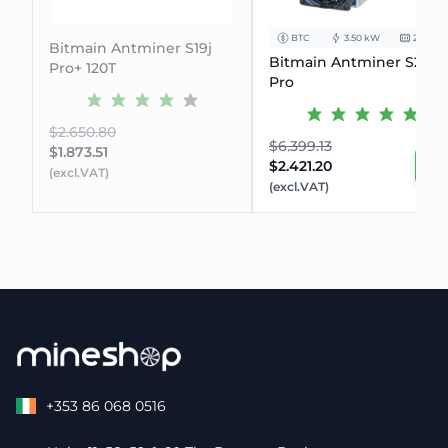
BTC
3.50 kW
234Th/s
Bitmain Antminer S19j
Bitmain Antminer S21
Pro+ 120T
Pro
$2.650.80
$6.399.13
$1.873.51
$2.421.20
(excl.VAT)
(excl.VAT)
+353 86 068 0516