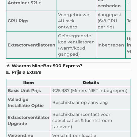
Antminer S21 +
–
eenheden
Voorgebouwd
Aangepast
GPU Rigs
4U rack
(6/8 GPU
Ja
ontwerp
per rig)
Geïntegreerde
Upg
koelventilatoren
Extractorventilatoren
Inbegrepen
indu
(warm/koud
vent
gangpad)
🌟
Waarom MineBox 500 Express?
💶
Prijs & Extra's
Item
Details
Basis Unit Prijs
€25,987 (Miners NIET inbegrepen)
Volledige
Beschikbaar op aanvraag
Installatie Optie
Beschikbaar (contact voor
Extractorventilator
specificaties & luchtstroom
Upgrade
tarieven)
Verzending
Verschilt per locatie