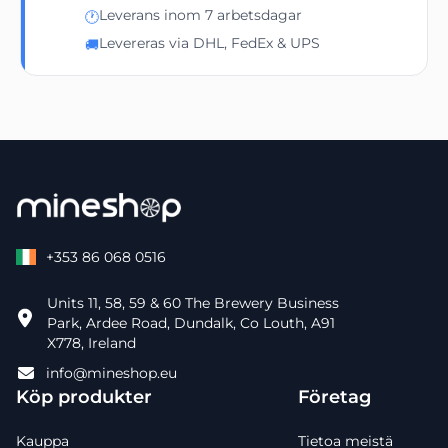
Leverans inom 7 arbetsdagar
🕐
Levereras via DHL, FedEx & UPS
🚚
+353 86 068 0516
Units 11, 58, 59 & 60 The Brewery Business
Park, Ardee Road, Dundalk, Co Louth, A91
X778, Ireland
info@mineshop.eu
Köp produkter
Företag
Kauppa
Tietoa meistä