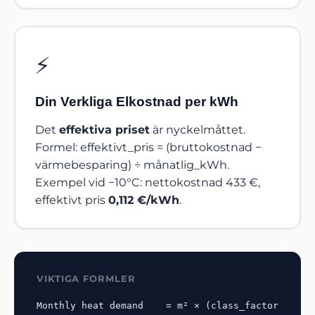
⚡
Din Verkliga Elkostnad per kWh
Det
effektiva priset
är nyckelmåttet.
Formel:
effektivt_pris = (bruttokostnad −
värmebesparing) ÷ månatlig_kWh
.
Exempel vid −10°C: nettokostnad 433 €,
effektivt pris
0,112 €/kWh
.
VIKTIGA FORMLER
Monthly heat demand    = m² × (class_factor 