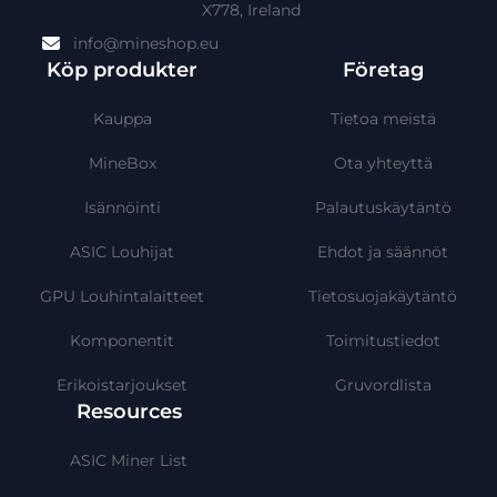
X778, Ireland
info@mineshop.eu
Köp produkter
Företag
Kauppa
Tietoa meistä
MineBox
Ota yhteyttä
Isännöinti
Palautuskäytäntö
ASIC Louhijat
Ehdot ja säännöt
GPU Louhintalaitteet
Tietosuojakäytäntö
Komponentit
Toimitustiedot
Erikoistarjoukset
Gruvordlista
Resources
ASIC Miner List