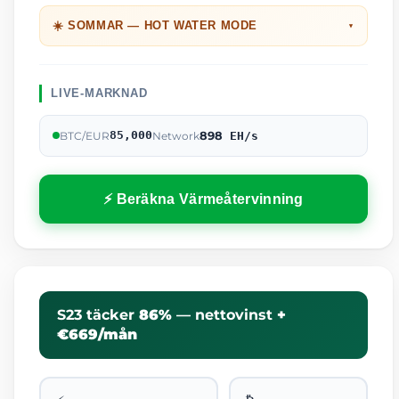
☀️ SOMMAR — HOT WATER MODE
▼
LIVE-MARKNAD
898
85,000
BTC/
EUR
Network
EH/s
⚡ Beräkna Värmeåtervinning
S23 täcker
86%
— nettovinst
+
€669/mån