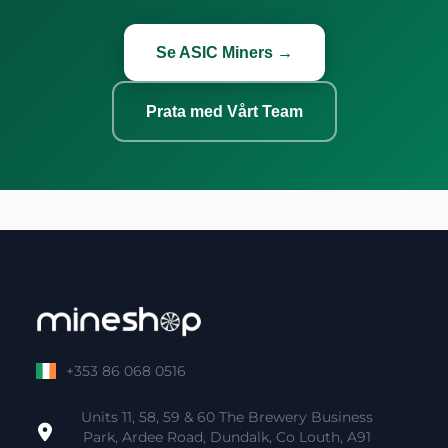
Se ASIC Miners →
Prata med Vårt Team
+353 86 068 0516
Units 11, 58, 59 & 60 The Brewery Business
Park, Ardee Road, Dundalk, Co Louth, A91