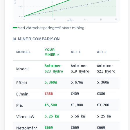
Profit (€)
€+0k
€7-k
0
6
12
18
24
30
36
Months
Med värmebesparing
Enbart mining
📊 MINER COMPARISON
YOUR
MODELL
ALT 1
ALT 2
MINER ✓
Antminer
Antminer
Antminer
Modell
S23 Hydro
S19 Hydro
S21 Hydro
Effekt
5,360W
5,676W
5,360W
El/mån
€386
€409
€386
Pris
€5,500
€1,800
€3,200
Värme kW
5.25 kW
5.56 kW
5.25 kW
Netto/mån*
€669
€669
€669