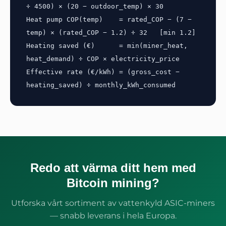
÷ 4500) × (20 − outdoor_temp) × 30

Heat pump COP(temp)    = rated_COP − (7 − 
temp) × (rated_COP − 1.2) ÷ 32   [min 1.2]

Heating saved (€)      = min(miner_heat, 
heat_demand) ÷ COP × electricity_price

Effective rate (€/kWh) = (gross_cost − 
heating_saved) ÷ monthly_kWh_consumed
Redo att värma ditt hem med
Bitcoin mining?
Utforska vårt sortiment av vattenkyld ASIC-miners
— snabb leverans i hela Europa.