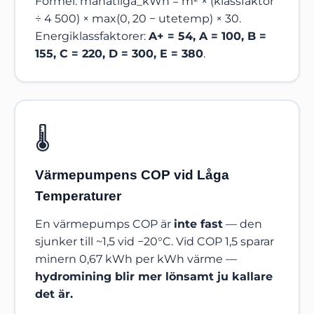
Formel:
månatliga_kWh = m² × (klassfaktor
÷ 4 500) × max(0, 20 − utetemp) × 30
.
Energiklassfaktorer:
A+ = 54, A = 100, B =
155, C = 220, D = 300, E = 380
.
🌡️
Värmepumpens COP vid Låga
Temperaturer
En värmepumps COP är
inte fast
— den
sjunker till ~1,5 vid −20°C. Vid COP 1,5 sparar
minern 0,67 kWh per kWh värme —
hydromining blir mer lönsamt ju kallare
det är.