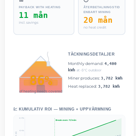
PAYBACK WITH HEATING
ÅTERBETALNINGSTID
ENBART MINING
11 mån
20 mån
incl. savings
no heat credit
TÄCKNINGSDETALJER
Monthly demand:
4,400
kWh
at -5°C outdoor
86%
Miner produces:
3,782 kWh
Heat replaced:
3,782 kWh
of heating needs covered
💹 KUMULATIV ROI — MINING + UPPVÄRMNING
€+17k
Break-even: 11/mån
€+9k