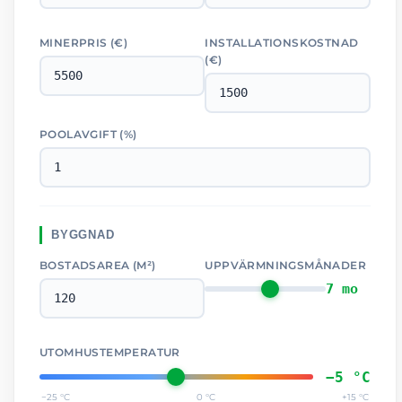
MINERPRIS (
€
)
INSTALLATIONSKOSTNAD
(
€
)
POOLAVGIFT (%)
BYGGNAD
BOSTADSAREA (M²)
UPPVÄRMNINGSMÅNADER
7 mo
UTOMHUSTEMPERATUR
−5 °C
−25 °C
0 °C
+15 °C