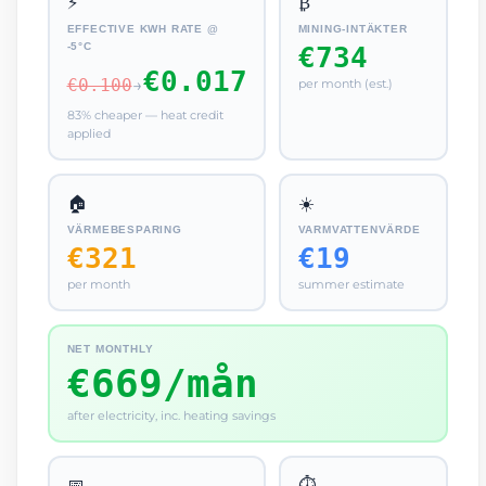
⚡
₿
EFFECTIVE KWH RATE @
MINING-INTÄKTER
-5°C
€734
€0.017
€0.100
→
per month (est.)
83% cheaper — heat credit
applied
🏠
☀️
VÄRMEBESPARING
VARMVATTENVÄRDE
€321
€19
per month
summer estimate
NET MONTHLY
€669/mån
after electricity, inc. heating savings
📅
⏱️