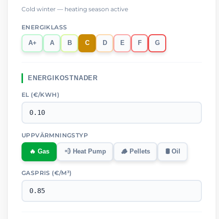
Cold winter — heating season active
ENERGIKLASS
A+
A
B
C
D
E
F
G
ENERGIKOSTNADER
EL (
€
/KWH)
UPPVÄRMNINGSTYP
🔥 Gas
💨 Heat Pump
🪵 Pellets
🛢️ Oil
GASPRIS (
€
/M³)