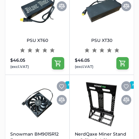
PSU XT60
PSU XT30
$46.05
$46.05
(excl.VAT)
(excl.VAT)
NY
NY
Snowman BM9015R12
NerdQaxe Miner Stand