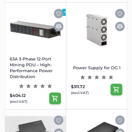
NY
N
63A 3-Phase 12-Port
Mining PDU – High-
Power Supply for DG 1
Performance Power
Distribution
$311.72
(excl.VAT)
$404.12
(excl.VAT)