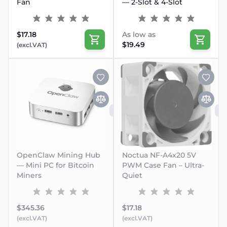
Fan
— 2-Slot & 4-Slot
$17.18
As low as
$19.49
(excl.VAT)
SLUTSÅLD
OpenClaw Mining Hub
Noctua NF-A4x20 5V
— Mini PC for Bitcoin
PWM Case Fan – Ultra-
Miners
Quiet
$345.36
$17.18
(excl.VAT)
(excl.VAT)