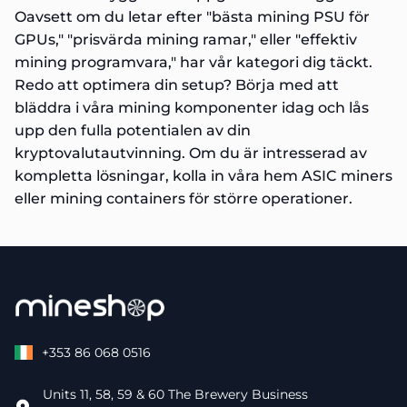
Oavsett om du letar efter "bästa mining PSU för
GPUs," "prisvärda mining ramar," eller "effektiv
mining programvara," har vår kategori dig täckt.
Redo att optimera din setup? Börja med att
bläddra i våra
mining komponenter
idag och lås
upp den fulla potentialen av din
kryptovalutautvinning. Om du är intresserad av
kompletta lösningar, kolla in våra
hem ASIC miners
eller
mining containers
för större operationer.
CORSAIR Vengeance RGB DDR5
€799.87
1 Phase Connector To C19
€16.87
PSU XT60
€39.87
PSU XT30
€39.87
Snowman BM9015R12 Fan
€14.87
OpenClaw Mining Hub — Mini PC for Bitcoin Miners
€29
+353 86 068 0516
Noctua NF-A4x20 5V PWM Case Fan – Ultra-Quiet
€14.8
63A 3-Phase 12-Port Mining PDU – High-Performance Po
Units 11, 58, 59 & 60 The Brewery Business