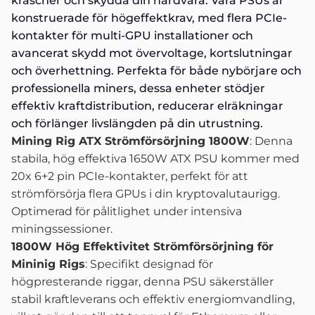
krascher och skydda din hårdvara. Våra PSUs är
konstruerade för högeffektkrav, med flera PCIe-
kontakter för multi-GPU installationer och
avancerat skydd mot övervoltage, kortslutningar
och överhettning. Perfekta för både nybörjare och
professionella miners, dessa enheter stödjer
effektiv kraftdistribution, reducerar elräkningar
och förlänger livslängden på din utrustning.
Mining Rig ATX Strömförsörjning 1800W
: Denna
stabila, hög effektiva 1650W ATX PSU kommer med
20x 6+2 pin PCIe-kontakter, perfekt för att
strömförsörja flera GPUs i din kryptovalutaurigg.
Optimerad för pålitlighet under intensiva
miningssessioner.
1800W Hög Effektivitet Strömförsörjning för
Mininig Rigs
: Specifikt designad för
högpresterande riggar, denna PSU säkerställer
stabil kraftleverans och effektiv energiomvandling,