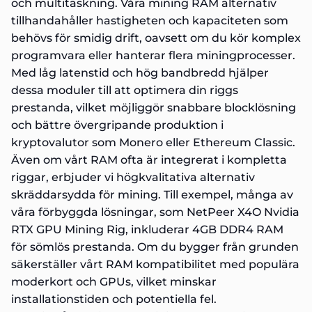
och multitaskning. Våra mining RAM alternativ
tillhandahåller hastigheten och kapaciteten som
behövs för smidig drift, oavsett om du kör komplex
programvara eller hanterar flera miningprocesser.
Med låg latenstid och hög bandbredd hjälper
dessa moduler till att optimera din riggs
prestanda, vilket möjliggör snabbare blocklösning
och bättre övergripande produktion i
kryptovalutor som Monero eller Ethereum Classic.
Även om vårt RAM ofta är integrerat i kompletta
riggar, erbjuder vi högkvalitativa alternativ
skräddarsydda för mining. Till exempel, många av
våra förbyggda lösningar, som
NetPeer X4O Nvidia
RTX GPU Mining Rig
, inkluderar 4GB DDR4 RAM
för sömlös prestanda. Om du bygger från grunden
säkerställer vårt RAM kompatibilitet med populära
moderkort och GPUs, vilket minskar
installationstiden och potentiella fel.