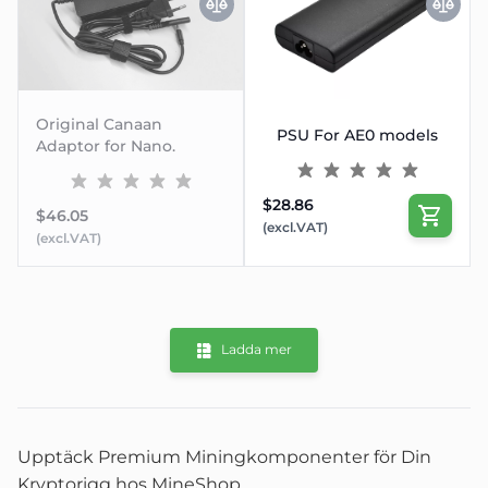
SLUTSÅLD
Original Canaan
PSU For AE0 models
Adaptor for Nano.
$28.86
$46.05
(excl.VAT)
(excl.VAT)
Ladda mer
Upptäck Premium Miningkomponenter för Din
Kryptorigg hos MineShop