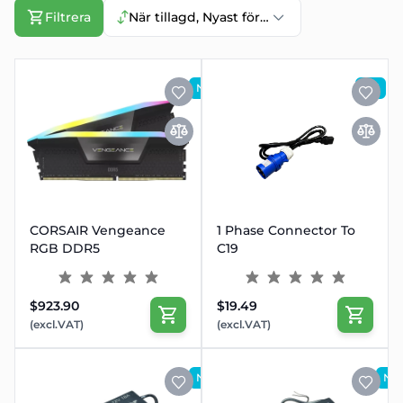
Filtrera
När tillagd, Nyast först
NY
NY
CORSAIR Vengeance
1 Phase Connector To
RGB DDR5
C19
$923.90
$19.49
(excl.VAT)
(excl.VAT)
NY
NY