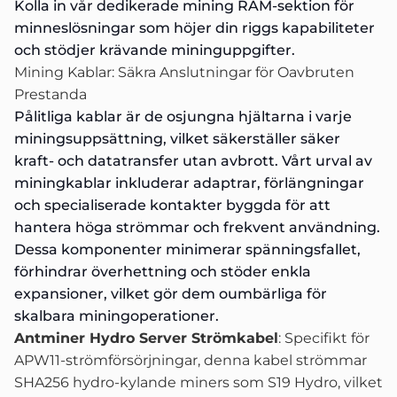
Kolla in vår dedikerade
mining RAM-sektion
för
minneslösningar som höjer din riggs kapabiliteter
och stödjer krävande mininguppgifter.
Mining Kablar: Säkra Anslutningar för Oavbruten
Prestanda
Pålitliga kablar är de osjungna hjältarna i varje
miningsuppsättning, vilket säkerställer säker
kraft- och datatransfer utan avbrott. Vårt urval av
miningkablar inkluderar adaptrar, förlängningar
och specialiserade kontakter byggda för att
hantera höga strömmar och frekvent användning.
Dessa komponenter minimerar spänningsfallet,
förhindrar överhettning och stöder enkla
expansioner, vilket gör dem oumbärliga för
skalbara miningoperationer.
Antminer Hydro Server Strömkabel
: Specifikt för
APW11-strömförsörjningar, denna kabel strömmar
SHA256 hydro-kylande miners som S19 Hydro, vilket