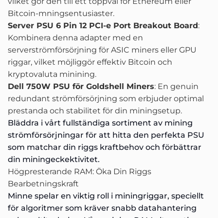
vilket gör den till ett toppval för Ethereum eller
Bitcoin-mningsentusiaster.
Server PSU 6 Pin 12 PCI-e Port Breakout Board
:
Kombinera denna adapter med en
serverströmförsörjning för ASIC miners eller GPU
riggar, vilket möjliggör effektiv Bitcoin och
kryptovaluta minining.
Dell 750W PSU för Goldshell Miners
: En genuin
redundant strömförsörjning som erbjuder optimal
prestanda och stabilitet för din miningsetup.
Bläddra i vårt fullständiga sortiment av
mining
strömförsörjningar
för att hitta den perfekta PSU
som matchar din riggs kraftbehov och förbättrar
din miningeckektivitet.
Högpresterande RAM: Öka Din Riggs
Bearbetningskraft
Minne spelar en viktig roll i miningriggar, speciellt
för algoritmer som kräver snabb datahantering