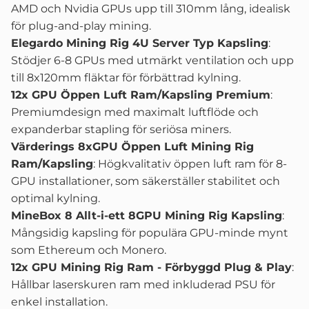
AMD och Nvidia GPUs upp till 310mm lång, idealisk
för plug-and-play mining.
Elegardo Mining Rig 4U Server Typ Kapsling
:
Stödjer 6-8 GPUs med utmärkt ventilation och upp
till 8x120mm fläktar för förbättrad kylning.
12x GPU Öppen Luft Ram/Kapsling Premium
:
Premiumdesign med maximalt luftflöde och
expanderbar stapling för seriösa miners.
Värderings 8xGPU Öppen Luft Mining Rig
Ram/Kapsling
: Högkvalitativ öppen luft ram för 8-
GPU installationer, som säkerställer stabilitet och
optimal kylning.
MineBox 8 Allt-i-ett 8GPU Mining Rig Kapsling
:
Mångsidig kapsling för populära GPU-minde mynt
som Ethereum och Monero.
12x GPU Mining Rig Ram - Förbyggd Plug & Play
:
Hållbar laserskuren ram med inkluderad PSU för
enkel installation.