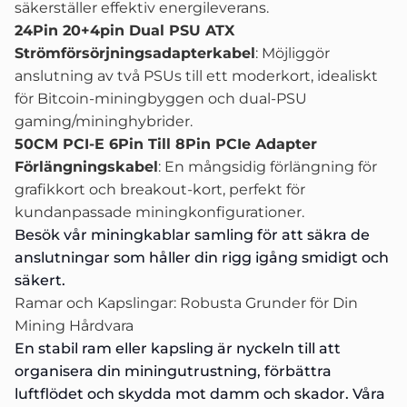
säkerställer effektiv energileverans.
24Pin 20+4pin Dual PSU ATX
Strömförsörjningsadapterkabel
: Möjliggör
anslutning av två PSUs till ett moderkort, idealiskt
för Bitcoin-miningbyggen och dual-PSU
gaming/mininghybrider.
50CM PCI-E 6Pin Till 8Pin PCIe Adapter
Förlängningskabel
: En mångsidig förlängning för
grafikkort och breakout-kort, perfekt för
kundanpassade miningkonfigurationer.
Besök vår
miningkablar samling
för att säkra de
anslutningar som håller din rigg igång smidigt och
säkert.
Ramar och Kapslingar: Robusta Grunder för Din
Mining Hårdvara
En stabil ram eller kapsling är nyckeln till att
organisera din miningutrustning, förbättra
luftflödet och skydda mot damm och skador. Våra