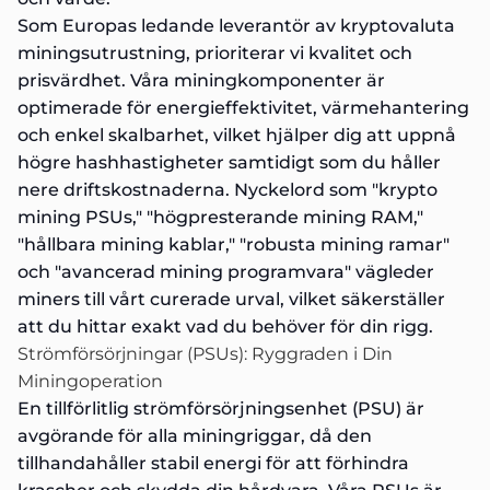
Som Europas ledande leverantör av kryptovaluta
miningsutrustning, prioriterar vi kvalitet och
prisvärdhet. Våra miningkomponenter är
optimerade för energieffektivitet, värmehantering
och enkel skalbarhet, vilket hjälper dig att uppnå
högre hashhastigheter samtidigt som du håller
nere driftskostnaderna. Nyckelord som "krypto
mining PSUs," "högpresterande mining RAM,"
"hållbara mining kablar," "robusta mining ramar"
och "avancerad mining programvara" vägleder
miners till vårt curerade urval, vilket säkerställer
att du hittar exakt vad du behöver för din rigg.
Strömförsörjningar (PSUs): Ryggraden i Din
Miningoperation
En tillförlitlig strömförsörjningsenhet (PSU) är
avgörande för alla miningriggar, då den
tillhandahåller stabil energi för att förhindra