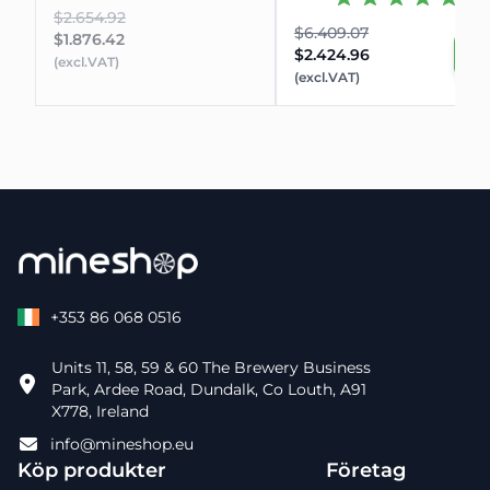
$2.654.92
$6.409.07
$1.876.42
$2.424.96
(excl.VAT)
(excl.VAT)
+353 86 068 0516
Units 11, 58, 59 & 60 The Brewery Business
Park, Ardee Road, Dundalk, Co Louth, A91
X778, Ireland
info@mineshop.eu
Köp produkter
Företag