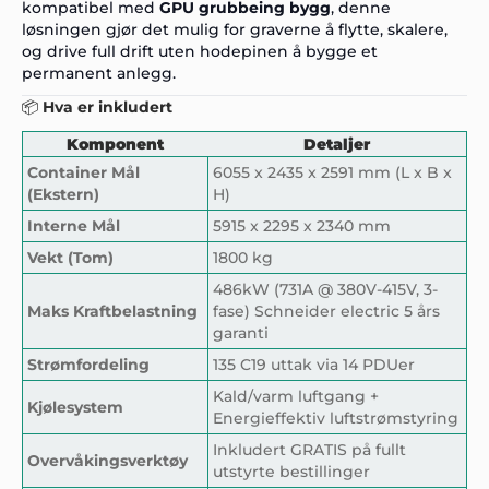
kompatibel med
GPU grubbeing bygg
, denne
løsningen gjør det mulig for graverne å flytte, skalere,
og drive full drift uten hodepinen å bygge et
permanent anlegg.
📦
Hva er inkludert
Komponent
Detaljer
Container Mål
6055 x 2435 x 2591 mm (L x B x
(Ekstern)
H)
Interne Mål
5915 x 2295 x 2340 mm
Vekt (Tom)
1800 kg
486kW (731A @ 380V-415V, 3-
Maks Kraftbelastning
fase) Schneider electric 5 års
garanti
Strømfordeling
135 C19 uttak via 14 PDUer
Kald/varm luftgang +
Kjølesystem
Energieffektiv luftstrømstyring
Inkludert GRATIS på fullt
Overvåkingsverktøy
utstyrte bestillinger