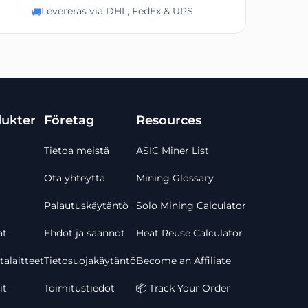
Levereras via DHL, FedEx & UPS
🚚
ukter
Företag
Resources
Tietoa meistä
ASIC Miner List
Ota yhteyttä
Mining Glossary
 298(B)*531(H) mm
Palautuskäytäntö
Solo Mining Calculator
EC-fläkt 20-800ow)
200-240V 50/60Hz
at
Ehdot ja säännöt
Heat Reuse Calculator
alaitteet
Tietosuojakäytäntö
Become an Affiliate
ar automatiskt hastigheten enligt temperaturen
it
35°C
Toimitustiedot
📦 Track Your Order