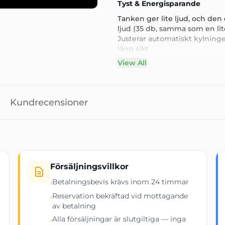
Tyst & Energisparande
Tanken ger lite ljud, och de
ljud (35 db, samma som en lit
Justerar automatiskt kylning
lång sikt
Lägre genomsnittskostnad än 
View All
Lätt att integrera hemmasol
Läckageskydd
Universella hjul
Termisk flödesoptimering
Kundrecensioner
Vätsketömningsbult
Högre lasthantering
Yttermått
Innermått
Försäljningsvillkor
Nettovikt
Inspänning
Betalningsbevis krävs inom 24 timmar
›
Reservation bekräftad vid mottagande
Display
›
av betalning
Kylvätskevolym
Alla försäljningar är slutgiltiga — inga
›
Effekt