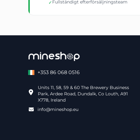
Fullständigt efterförsäljningsteam
✓
+353 86 068 0516
Units 11, 58, 59 & 60 The Brewery Business
Park, Ardee Road, Dundalk, Co Louth, A91
X778, Ireland
info@mineshop.eu