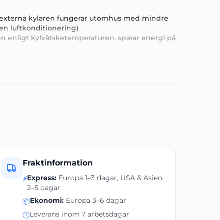
n externa kylaren fungerar utomhus med mindre
en luftkonditionering)
en enligt kylvätsketemperaturen, sparar energi på
traditionella luftkylda ASICs
arsystemet, brytning även uppvärmning
542(L)460(B)*522(H) mm
315(L)*423(B)*405(H) mm
Fraktinformation
29 kg
Enfas 200-240V 50/60Hz
Express:
Europa 1–3 dagar, USA & Asien
⚡
2–5 dagar
1,32″ OLED Skärm
Ekonomi:
Europa 3–6 dagar
📦
70 L
Leverans inom 7 arbetsdagar
🕐
160W