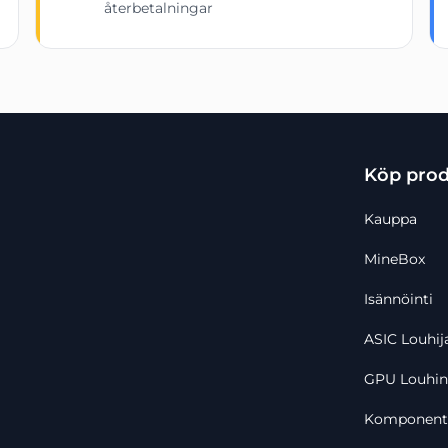
återbetalningar
Köp prod
Kauppa
MineBox
Storlek
980(L)
Isännöinti
Effekt
400W (
Inspänning
Enfas 
ASIC Louhij
Vikt
48 kg
GPU Louhint
Automatisk justering
Juster
Kylkapacitet
Komponent
12kw@