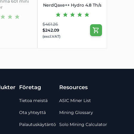
mma 601 mini
NerdQaxe++ Hydro 4.8 Th/s
er
$461.26
$242.09
(excl.VAT)
ukter
Företag
Resources
Tietoa meistä
ASIC Miner List
Ota yhteyttä
Mining Glossary
Palautuskäytäntö
Solo Mining Calculator