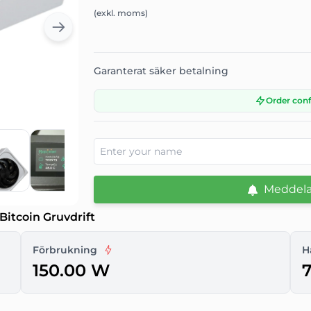
(exkl. moms)
Garanterat säker betalning
Order con
Meddela 
Bitcoin Gruvdrift
Förbrukning
H
150.00 W
7