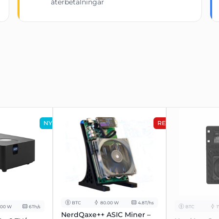
återbetalningar
120 × 100 mm
210 × 120 mm
g
 PSU anslutning kompatibel
kt för hem, kontor eller studentrum.
NY
REA
ar elkostnaderna dramatiskt.
a blockbelöningar.
– inget speciellt PSU behövs.
BTC
80.00 W
4.8T/hs
.00 W
6Th/s
BTC
1
NerdQaxe++ ASIC Miner –
som en GPU.