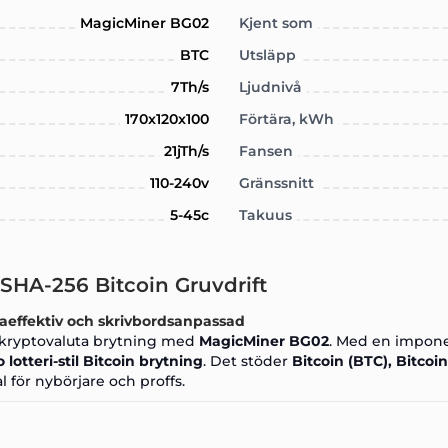
MagicMiner BG02
Kjent som
BTC
Utsläpp
7Th/s
Ljudnivå
170x120x100
Förtära, kWh
21jTh/s
Fansen
110-240v
Gränssnitt
5-45c
Takuus
SHA-256 Bitcoin Gruvdrift
aeffektiv och skrivbordsanpassad
t kryptovaluta brytning med
MagicMiner BG02
. Med en impon
lo
lotteri-stil Bitcoin brytning
. Det stöder
Bitcoin (BTC), Bitcoi
l för nybörjare och proffs.