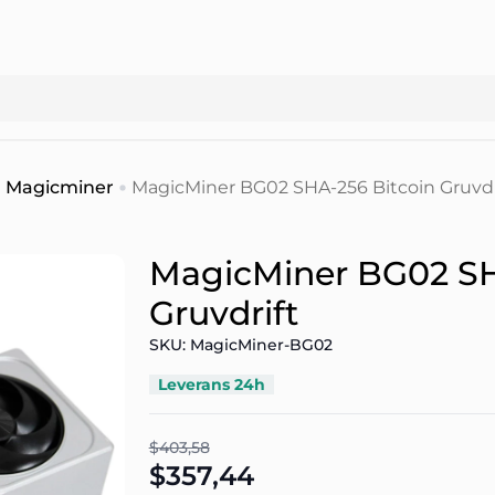
Magicminer
MagicMiner BG02 SHA-256 Bitcoin Gruvdr
MagicMiner BG02 SH
Gruvdrift
SKU: MagicMiner-BG02
Leverans 24h
$403,58
$357,44