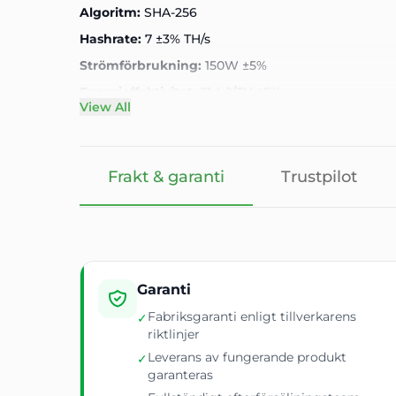
Algoritm:
SHA-256
Hashrate:
7 ±3% TH/s
Strömförbrukning:
150W ±5%
Energieffektivitet:
21,4 J/TH ±5%
View All
Ljudnivå:
40 dB – nästintill tyst drift
Kompatibilitet:
Fungerar med ATX/server nätaggre
Frakt & garanti
Trustpilot
RJ45 Ethernet 10/100M &WiFi 2.4G
📐
Specifikationer
Funktion
Garanti
Tillverkare
Magic 
Modell
BG02
Fabriksgaranti enligt tillverkarens
✓
riktlinjer
Hashrate
7 TH/s
Leverans av fungerande produkt
✓
Ström
150W 
garanteras
Effektivitet
21,4 J