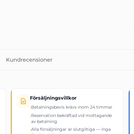
gat – Plug & Play
Kundrecensioner
Värde
Försäljningsvillkor
Miner
Betalningsbevis krävs inom 24 timmar
›
 ±3%
Reservation bekräftad vid mottagande
›
av betalning
±5%
Alla försäljningar är slutgiltiga — inga
›
/TH ±5%