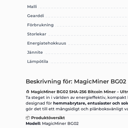
Malli
Gearddi
Förbrukning
Storlekar
Energiatehokkuus
Jännite
Lämpötila
Beskrivning för: MagicMiner BG02 
🧲
MagicMiner BG02 SHA-256 Bitcoin Miner – Ultr
Ta steget in i världen av energieffektiv, kompak
designad för
hemmabrytare
, entusiaster och so
gör det till ett mångsidigt och plånboksvänligt va
📦
Produktöversikt
Modell:
MagicMiner BG02