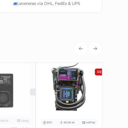
Levereras via DHL, FedEx & UPS
🚚
REA
SLUTSÅLD
7.00 W
1.2th/s
BTC
60.00 W
4.8Th/s