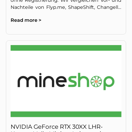
ohne Registrierung. Wir vergleichen Vor- und
Nachteile von Flyp.me, ShapeShift, Changelly,
LocalMonero und Binance für anonymes
Read more >
Trading.
NVIDIA GeForce RTX 30XX LHR-