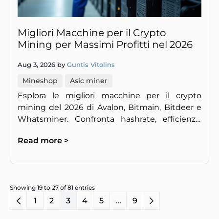
Migliori Macchine per il Crypto
Mining per Massimi Profitti nel 2026
Aug 3, 2026 by
Guntis Vitolins
Mineshop
Asic miner
Esplora le migliori macchine per il crypto
mining del 2026 di Avalon, Bitmain, Bitdeer e
Whatsminer. Confronta hashrate, efficienza,
consumo energetico e ROI per trovare il
Read more >
mining rig ideale
Showing 19 to 27 of 81 entries
1
2
3
4
5
...
9