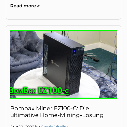
wichtiger Faktor für die
Read more >
Rentabilitätsberechnung.
Bombax Miner EZ100-C: Die
ultimative Home-Mining-Lösung
Aug 10, 2026 by
Guntis Vitolins