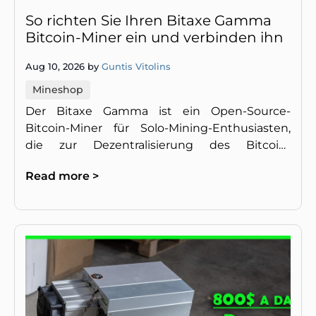
So richten Sie Ihren Bitaxe Gamma
Bitcoin-Miner ein und verbinden ihn
Aug 10, 2026 by
Guntis Vitolins
Mineshop
Der Bitaxe Gamma ist ein Open-Source-
Bitcoin-Miner für Solo-Mining-Enthusiasten,
die zur Dezentralisierung des Bitcoin-
Netzwerks beitragen wollen. Dank des BM1370
Read more >
ASIC-Chips bietet er Leistun