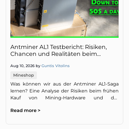
Antminer AL1 Testbericht: Risiken,
Chancen und Realitäten beim
Alephium-ASIC-Mining
Aug 10, 2026 by
Guntis Vitolins
Mineshop
Was können wir aus der Antminer AL1-Saga
lernen? Eine Analyse der Risiken beim frühen
Kauf von Mining-Hardware und der
Marktveränderungen durch neue
Read more >
Konkurrenten.