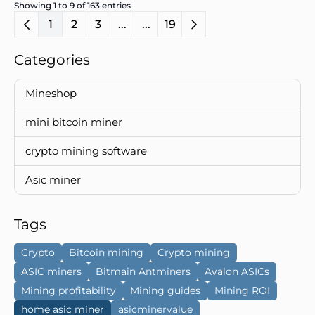
Showing 1 to 9 of 163 entries
1
2
3
...
...
19
Categories
Mineshop
mini bitcoin miner
crypto mining software
Asic miner
Tags
Crypto
Bitcoin mining
Crypto mining
ASIC miners
Bitmain Antminers
Avalon ASICs
Mining profitability
Mining guides
Mining ROI
home asic miner
asicminervalue