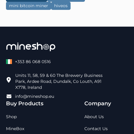
mini bitcoin miner
hiveos
+353 86 068 0516
Units 11, 58, 59 & 60 The Brewery Business
Park, Ardee Road, Dundalk, Co Louth, A91
X778, Ireland
info@mineshop.eu
Buy Products
Company
Shop
About Us
MineBox
Contact Us