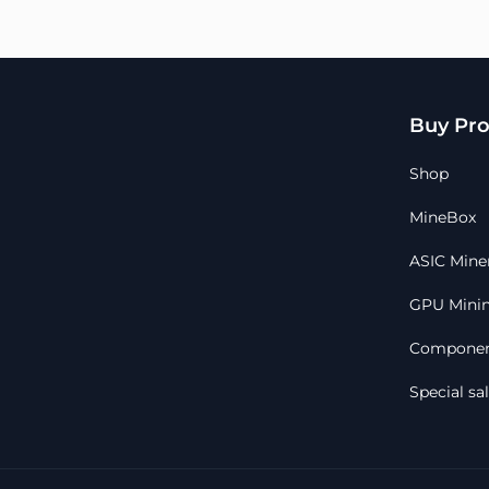
Buy Pro
Shop
MineBox
ASIC Mine
GPU Minin
Componen
Special sa