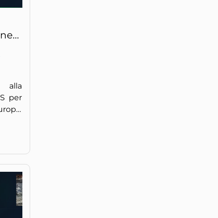
iner
s
 alla
OS per
opa:
umeri