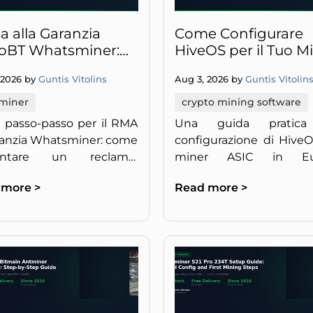
a alla Garanzia
Come Configurare
oBT Whatsminer:
HiveOS per il Tuo M
 Effettuare un
ASIC
 2026 by
Guntis Vitolins
Aug 3, 2026 by
Guntis Vitolin
del Miner
 miner
crypto mining software
 passo-passo per il RMA
Una guida pratica
ranzia Whatsminer: come
configurazione di Hive
entare un reclamo,
miner ASIC in Eur
re il miner e ottenere
passaggi reali, n
 more >
Read more >
razione o sostituzione
concreti, niente fronzoli.
emente.