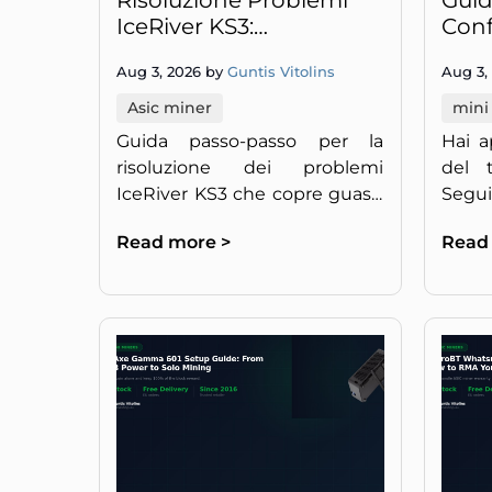
Risoluzione Problemi
Guid
IceRiver KS3:
Conf
Riparazione Errori Hash
Nano
Aug 3, 2026 by
Guntis Vitolins
Aug 3,
Board e Rete
Dome
Sile
Asic miner
mini
Pas
Guida passo-passo per la
Hai a
risoluzione dei problemi
del 
IceRiver KS3 che copre guasti
Segu
delle hash board e errori di
dopo
Read more >
Read
rete: fai ripartire il tuo miner
mina
KAS a piena velocità.
meno 