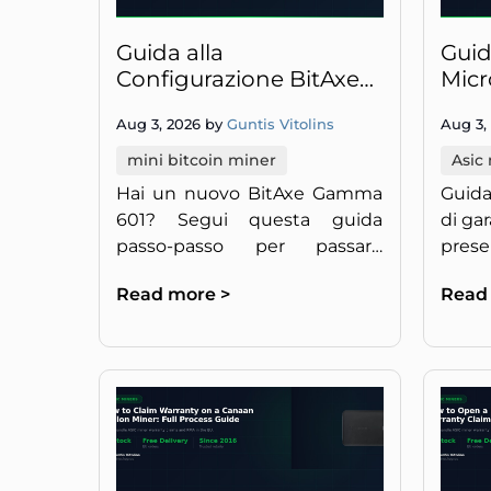
Guida alla
Guid
Configurazione BitAxe
Micr
Gamma 601: Da
Come
Aug 3, 2026 by
Guntis Vitolins
Aug 3,
Alimentazione USB al
RMA 
Solo Mining
mini bitcoin miner
Asic
Hai un nuovo BitAxe Gamma
Guida
601? Segui questa guida
di ga
passo-passo per passare
pres
dall'unboxing al solo mining di
spedi
Read more >
Read
Bitcoin in meno di 30 minuti.
ripa
veloc