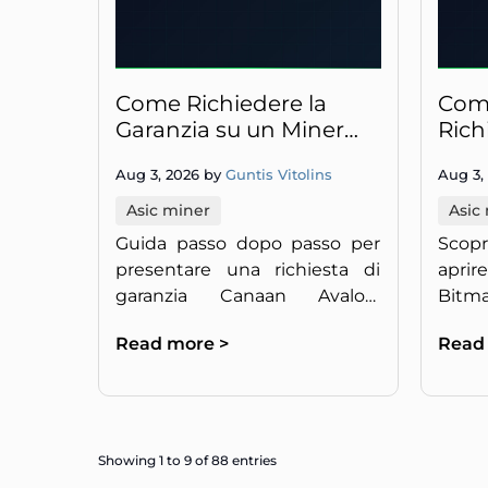
Come Richiedere la
Come
Garanzia su un Miner
Rich
Canaan Avalon: Guida
Bitm
Aug 3, 2026 by
Guntis Vitolins
Aug 3,
Completa
Guid
Asic miner
Asic
Guida passo dopo passo per
Scop
presentare una richiesta di
aprire
garanzia Canaan Avalon.
Bitm
Conosci i tuoi diritti, raccogli i
racco
Read more >
Read
documenti giusti e ottieni la
all'i
riparazione del tuo miner
ripar
velocemente.
miner
Showing 1 to 9 of 88 entries