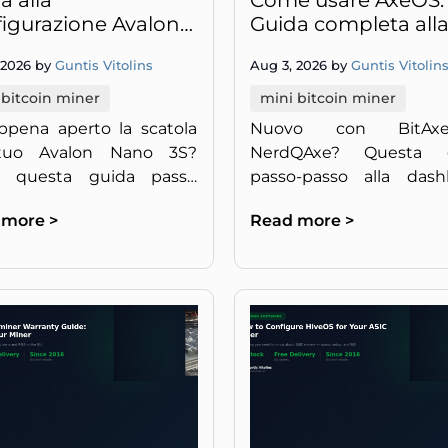
a alla
Come usare AxeOS:
igurazione Avalon
Guida completa all
 3S: Il Miner
dashboard per BitA
 2026 by
Guntis Vitolins
Aug 3, 2026 by
Guntis Vitolin
stico Più
NerdQAxe
nzioso, Passo dopo
 bitcoin miner
mini bitcoin miner
so
ppena aperto la scatola
Nuovo con BitA
tuo Avalon Nano 3S?
NerdQAxe? Questa 
i questa guida passo
passo-passo alla dash
 passo per iniziare a
AxeOS ti accompagna 
 more >
Read more >
re Bitcoin da casa in
configurazione,
di 30 minuti.
nell'impostazione del 
nell'ottimizzazione, 
bisogno di esperienza pr