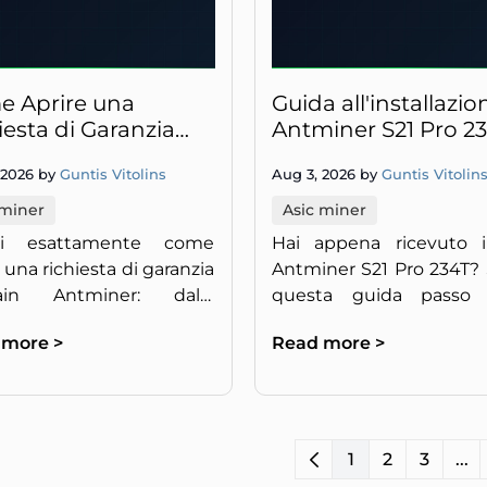
 Aprire una
Guida all'installazio
iesta di Garanzia
Antminer S21 Pro 23
ain Antminer:
Configurazione Poo
 2026 by
Guntis Vitolins
Aug 3, 2026 by
Guntis Vitolin
a Passo Passo
Primi Passi
 miner
Asic miner
ri esattamente come
Hai appena ricevuto i
 una richiesta di garanzia
Antminer S21 Pro 234T?
ain Antminer: dalla
questa guida passo
lta della prova d'acquisto
passo per configurare il 
 more >
Read more >
nvio del ticket per la
iniziare a minare Bitcoi
azione o sostituzione del
stesso.
.
1
2
3
...