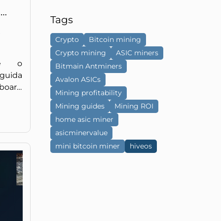
a
Tags
xe e
s
Crypto
Bitcoin mining
Crypto mining
ASIC miners
xe o
Bitmain Antminers
guida
Avalon ASICs
board
Mining profitability
nella
Mining guides
Mining ROI
home asic miner
pool e
asicminervalue
senza
mini bitcoin miner
hiveos