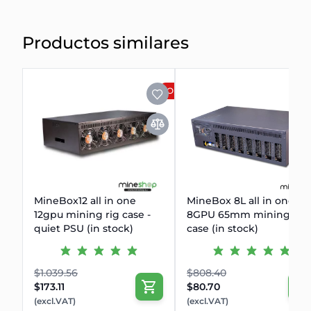
Productos similares
OFERTA
MineBox12 all in one
MineBox 8L all in one
12gpu mining rig case -
8GPU 65mm mining rig
quiet PSU (in stock)
case (in stock)
$1.039.56
$808.40
$173.11
$80.70
(excl.VAT)
(excl.VAT)