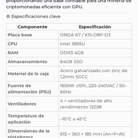
proporcionando una base confiable para una minería de
criptomonedas eficiente con
GPU.
⚙️ Especificaciones clave
Componente
Especificación
Placa base
ONDA K7 / K15-D8P-D3
CPU
Intel 3855U
RAM
DDR3 4GB
Almacenamiento
64GB SSD
Acero galvanizado con zinc de
Material de la caja
1,2mm SGCC
Fuente de
1650W ±10%, 220–240VAC / 50–
alimentación (PSU)
60Hz
4 × ventiladores de alto
Ventiladores
rendimiento 12038
Temperatura de
–10°C a 45°C
aplicación
Dimensiones de la
615 × 360 × 185 mm (An×P×Al)
plataforma