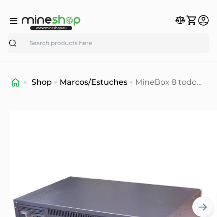
Search
Shop
Marcos/Estuches
MineBox 8 todo
en uno 8GPU caso
de minería (en
stock)