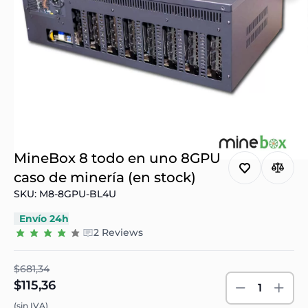
MineBox 8 todo en uno 8GPU
caso de minería (en stock)
SKU: M8-8GPU-BL4U
Envío 24h
2 Reviews
$681,34
$115,36
1
(sin IVA)