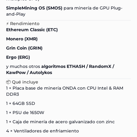
SimpleMining OS (SMOS)
para minería de GPU Plug-
and-Play
⚡ Rendimiento
Ethereum Classic (ETC)
Monero (XMR)
Grin Coin (GRIN)
Ergo (ERG)
y muchos otros
algoritmos ETHASH / RandomX /
KawPow / Autolykos
📦 Qué incluye
1 × Placa base de minería ONDA con CPU Intel & RAM
DDR3
1 × 64GB SSD
1 × PSU de 1650W
1 × Caja de minería de acero galvanizado con zinc
4 × Ventiladores de enfriamiento