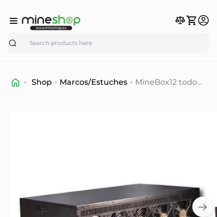
Search
Shop
Marcos/Estuches
MineBox12 todo
en uno estuche
para minado de
12gpu - PSU
silenciosa (en
stock)