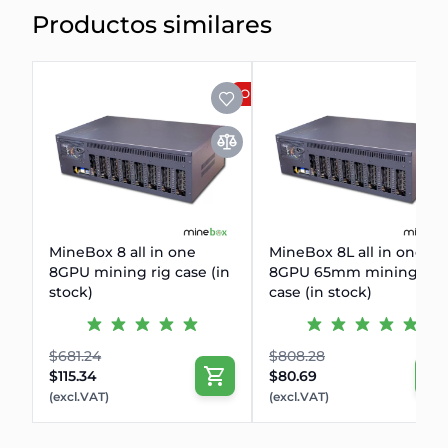
Productos similares
OFERTA
MineBox 8 all in one
MineBox 8L all in one
8GPU mining rig case (in
8GPU 65mm mining rig
stock)
case (in stock)
$681.24
$808.28
$115.34
$80.69
(excl.VAT)
(excl.VAT)