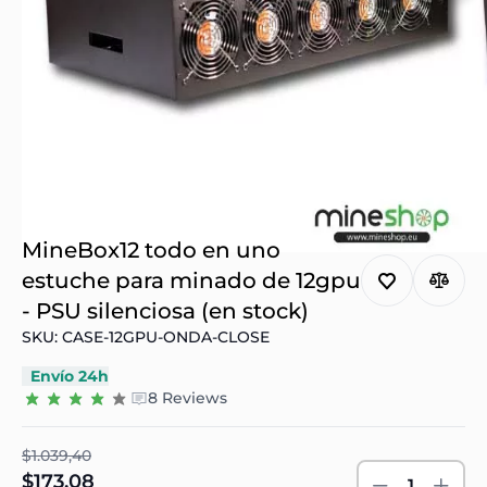
MineBox12 todo en uno
estuche para minado de 12gpu
- PSU silenciosa (en stock)
SKU: CASE-12GPU-ONDA-CLOSE
Envío 24h
8 Reviews
$1.039,40
$173,08
1