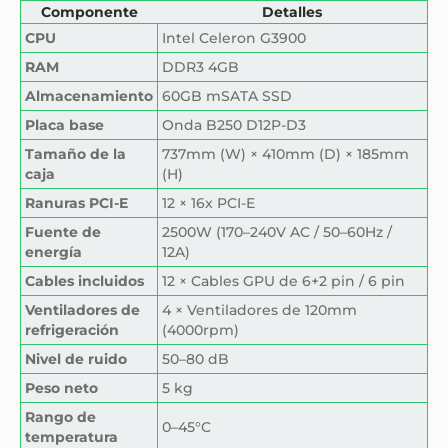
Componente
Detalles
CPU
Intel Celeron G3900
RAM
DDR3 4GB
Almacenamiento
60GB mSATA SSD
Placa base
Onda B250 D12P-D3
Tamaño de la
737mm (W) × 410mm (D) × 185mm
caja
(H)
Ranuras PCI-E
12 × 16x PCI-E
Fuente de
2500W (170–240V AC / 50–60Hz /
energía
12A)
Cables incluidos
12 × Cables GPU de 6+2 pin / 6 pin
Ventiladores de
4 × Ventiladores de 120mm
refrigeración
(4000rpm)
Nivel de ruido
50–80 dB
Peso neto
5 kg
Rango de
0–45°C
temperatura