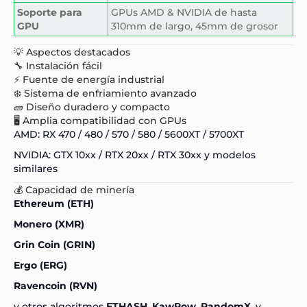
Soporte para
GPUs AMD & NVIDIA de hasta
GPU
310mm de largo, 45mm de grosor
💡 Aspectos destacados
🔧 Instalación fácil
⚡ Fuente de energía industrial
❄️ Sistema de enfriamiento avanzado
🧱 Diseño duradero y compacto
🖥️ Amplia compatibilidad con GPUs
AMD: RX 470 / 480 / 570 / 580 / 5600XT / 5700XT
NVIDIA: GTX 10xx / RTX 20xx / RTX 30xx y modelos
similares
💰 Capacidad de minería
Ethereum (ETH)
Monero (XMR)
Grin Coin (GRIN)
Ergo (ERG)
Ravencoin (RVN)
y otros algoritmos
ETHASH
,
KawPow
,
RandomX
, y