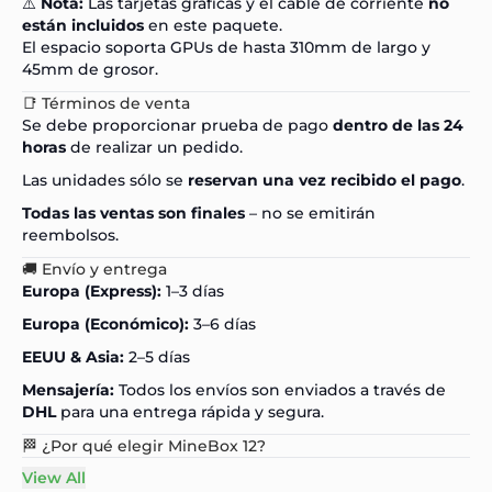
⚠️
Nota:
Las tarjetas gráficas y el cable de corriente
no
están incluidos
en este paquete.
El espacio soporta GPUs de hasta 310mm de largo y
45mm de grosor.
📑 Términos de venta
Se debe proporcionar prueba de pago
dentro de las 24
horas
de realizar un pedido.
Las unidades sólo se
reservan una vez recibido el pago
.
Todas las ventas son finales
– no se emitirán
reembolsos.
🚚 Envío y entrega
Europa (Express):
1–3 días
Europa (Económico):
3–6 días
EEUU & Asia:
2–5 días
Mensajería:
Todos los envíos son enviados a través de
DHL
para una entrega rápida y segura.
🏁 ¿Por qué elegir MineBox 12?
View All