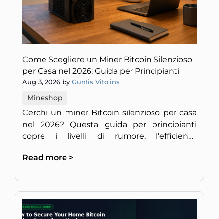
Come Scegliere un Miner Bitcoin Silenzioso
per Casa nel 2026: Guida per Principianti
Aug 3, 2026 by
Guntis Vitolins
Mineshop
Cerchi un miner Bitcoin silenzioso per casa
nel 2026? Questa guida per principianti
copre i livelli di rumore, l'efficienza
energetica e la redditività per un setup
Read more >
discreto in Europa.