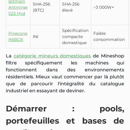
Bitmain
SHA-256
SHA-256
Antminer
~3 000W+
(BTC)
élevé
S23 Hyd
Spécification
Pinecone
Faible
INI
compacte
INIBOX
consommation
domestique
La
catégorie mineurs domestiques
de Mineshop
filtre spécifiquement les machines qui
fonctionnent dans des environnements
résidentiels. Mieux vaut commencer par là plutôt
que de parcourir l'intégralité du catalogue
industriel en essayant de deviner.
Démarrer : pools,
portefeuilles et bases de