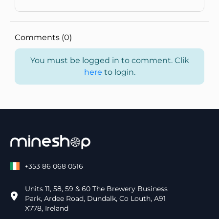
Comments (0)
You must be logged in to comment. Clik
here
to login.
+353 86 068 0516
Units 11, 58, 59 & 60 The Brewery Business
Park, Ardee Road, Dundalk, Co Louth, A91
X778, Ireland