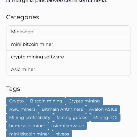
la marge la plus élevée cette semaine-là.
Categories
Mineshop
mini bitcoin miner
crypto mining software
Asic miner
Tags
Crypto
Bitcoin mining
Crypto mining
ASIC miners
Bitmain Antminers
Avalon ASICs
Mining profitability
Mining guides
Mining ROI
home asic miner
asicminervalue
mini bitcoin miner
hiveos