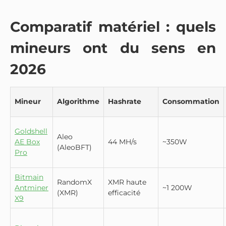
Comparatif matériel : quels
mineurs ont du sens en
2026
Mineur
Algorithme
Hashrate
Consommation
Goldshell
Aleo
AE Box
44 MH/s
~350W
(AleoBFT)
Pro
Bitmain
RandomX
XMR haute
Antminer
~1 200W
(XMR)
efficacité
X9