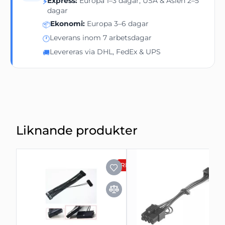
Express:
Europa 1–3 dagar, USA & Asien 2–5
⚡
dagar
Ekonomi:
Europa 3–6 dagar
📦
Leverans inom 7 arbetsdagar
🕐
Levereras via DHL, FedEx & UPS
🚚
Liknande produkter
REA