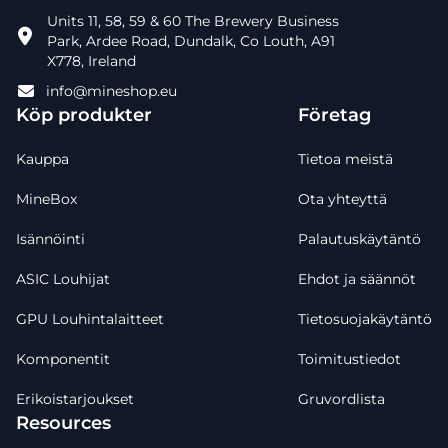
Units 11, 58, 59 & 60 The Brewery Business
Park, Ardee Road, Dundalk, Co Louth, A91
X778, Ireland
info@mineshop.eu
Köp produkter
Företag
Kauppa
Tietoa meistä
MineBox
Ota yhteyttä
Isännöinti
Palautuskäytäntö
ASIC Louhijat
Ehdot ja säännöt
GPU Louhintalaitteet
Tietosuojakäytäntö
Komponentit
Toimitustiedot
Erikoistarjoukset
Gruvordlista
Resources