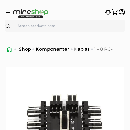
Search
Shop
Komponenter
Kablar
1 - 8 PC-
kjøler
Kjølevifte
Hub
Splittkabel
PWM SATA
Molex 12V
3Pin