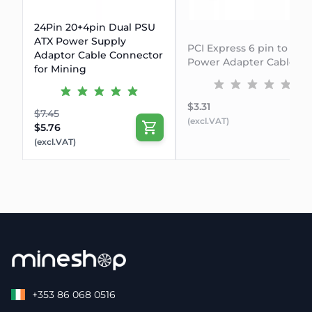
24Pin 20+4pin Dual PSU
ATX Power Supply
PCI Express 6 pin to 8 pi
Adaptor Cable Connector
Power Adapter Cable
for Mining
$3.31
$7.45
(excl.VAT)
$5.76
(excl.VAT)
+353 86 068 0516