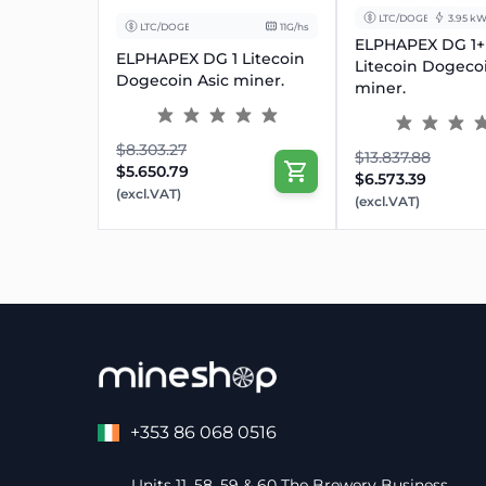
LTC/DOGE
3.95 k
LTC/DOGE
11G/hs
ELPHAPEX DG 1+ 
ELPHAPEX DG 1 Litecoin
Litecoin Dogecoi
Dogecoin Asic miner.
miner.
$8.303.27
$13.837.88
$5.650.79
$6.573.39
(excl.VAT)
(excl.VAT)
+353 86 068 0516
Units 11, 58, 59 & 60 The Brewery Business