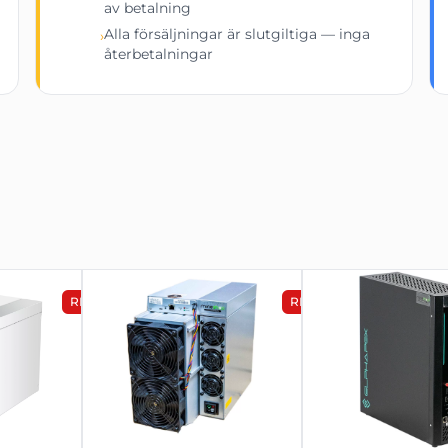
av betalning
Alla försäljningar är slutgiltiga — inga
›
återbetalningar
 Antminer L9 17G
aranti enligt
Bitmains riktlinjer.
llning.
lning.
ng.
Expressleverans
1-3 dagar
2-5 dagar
REA
REA
 köp.