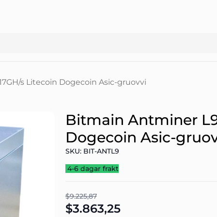
17GH/s Litecoin Dogecoin Asic-gruovvi
Bitmain Antminer L9
Dogecoin Asic-gruov
SKU: BIT-ANTL9
4-6 dagar frakt
$9.225,87
$3.863,25