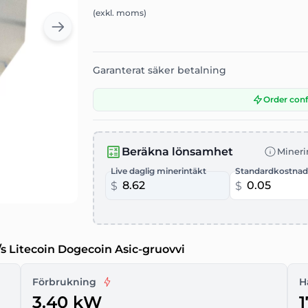
(exkl. moms)
Garanterat säker betalning
Order con
Beräkna lönsamhet
Mineri
Live daglig minerintäkt
Standardkostnad
$
$
s Litecoin Dogecoin Asic-gruovvi
Förbrukning
H
3.40 kW
1