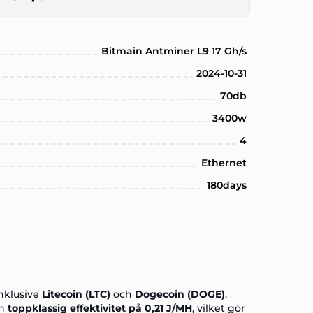
Bitmain Antminer L9 17 Gh/s
2024-10-31
70db
3400w
4
Ethernet
180days
inklusive
Litecoin (LTC)
och
Dogecoin (DOGE)
.
en
toppklassig effektivitet på 0,21 J/MH
, vilket gör