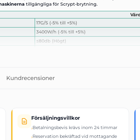
smaskinerna
tillgängliga för Scrypt-brytning.
Vär
17G/S (-5% till +5%)
3400W/h (-5% till +5%)
≤80db (Högt)
200~240V
Ethernet
370mm × 195.5mm × 290mm
13.5kg
Kundrecensioner
0~40 ℃
Försäljningsvillkor
Betalningsbevis krävs inom 24 timmar
›
Reservation bekräftad vid mottagande
›