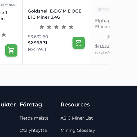
2.1 Gh/s
DOGE
3.52 kW
Goldshell E-DG1M DOGE
e 1
LTC Miner 3.4G
oin
Elphapex DG 2 – M
Efficient ASIC Mine
$3.632.60
$2.998.31
$11.532.37
(excl.VAT)
(excl.VAT)
ukter
Företag
Resources
Tietoa meistä
ASIC Miner List
Ota yhteyttä
Mining Glossary