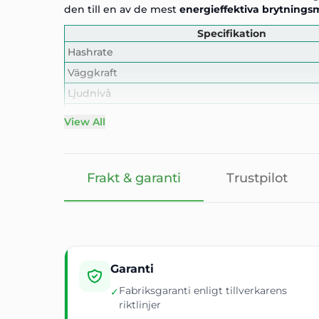
den till en av de mest
energieffektiva brytning
Specifikation
Hashrate
Väggkraft
Ljudnivå
Inspänning
View All
Anslutning
Dimension
Vikt
Frakt & garanti
Trustpilot
Temperatur vid drift
💡 Varför välja
Antminer L9 17G ASIC Miner
?
📦 Inkluderat i paketet:
🔍 Perfekt för:
Scrypt-fokuserade brytningsgårdar
Garanti
Litecoin & Dogecoin-entusiaster
Fabriksgaranti enligt tillverkarens
✓
riktlinjer
Operatörer som söker toppnivå effektivitet