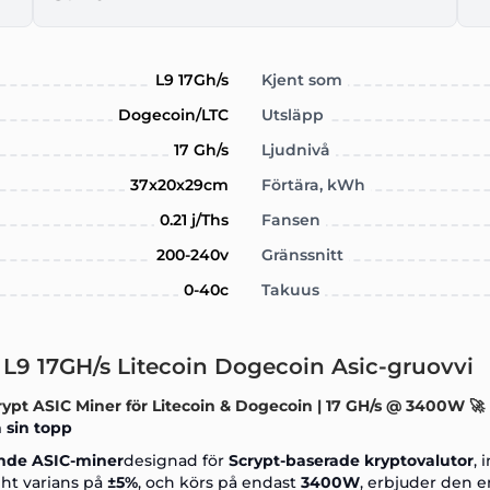
L9 17Gh/s
Kjent som
Dogecoin/LTC
Utsläpp
17 Gh/s
Ljudnivå
37x20x29cm
Förtära, kWh
0.21 j/Ths
Fansen
200-240v
Gränssnitt
0-40c
Takuus
 L9 17GH/s Litecoin Dogecoin Asic-gruovvi
ypt ASIC Miner för Litecoin & Dogecoin | 17 GH/s @ 3400W 🚀
 sin topp
ande
ASIC-miner
designad för
Scrypt-baserade kryptovalutor
, 
ht varians på
±5%
, och körs på endast
3400W
, erbjuder den 