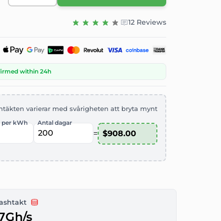
12 Reviews
firmed within 24h
ntäkten varierar med svårigheten att bryta mynt
 per kWh
Antal dagar
=
ashtakt
7Gh/s