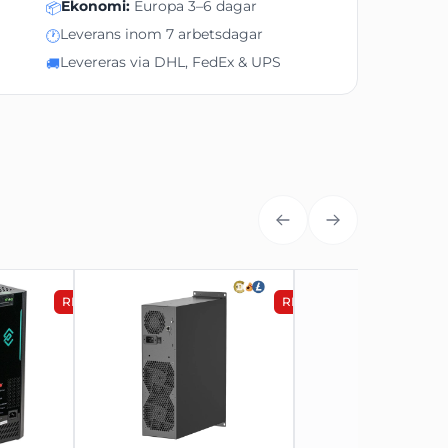
Ekonomi:
Europa 3–6 dagar
📦
Leverans inom 7 arbetsdagar
🕐
Levereras via DHL, FedEx & UPS
🚚
Ekonomifrakt
3-6 dagar
N/A
REA
REA