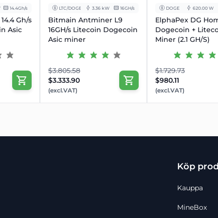
W
14.4Gh/s
LTC/DOGE
3.36 kW
16GH/s
DOGE
620.00 W
14.4 Gh/s
Bitmain Antminer L9
ElphaPex DG Hom
n Asic
16GH/s Litecoin Dogecoin
Dogecoin + Litec
Asic miner
Miner (2.1 GH/S)
$3.805.58
$1.729.73
$3.333.90
$980.11
(excl.VAT)
(excl.VAT)
Köp prod
Kauppa
MineBox