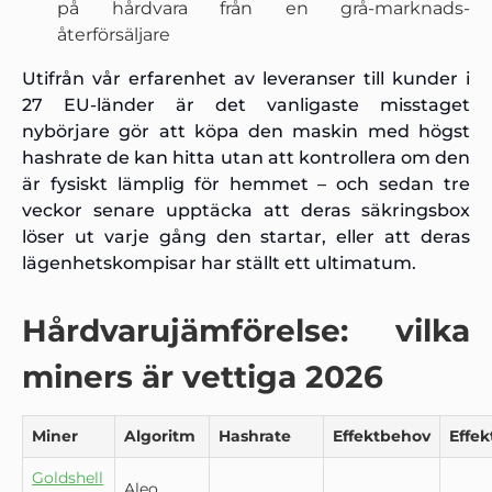
på hårdvara från en grå-marknads-
återförsäljare
Utifrån vår erfarenhet av leveranser till kunder i
27 EU-länder är det vanligaste misstaget
nybörjare gör att köpa den maskin med högst
hashrate de kan hitta utan att kontrollera om den
är fysiskt lämplig för hemmet – och sedan tre
veckor senare upptäcka att deras säkringsbox
löser ut varje gång den startar, eller att deras
lägenhetskompisar har ställt ett ultimatum.
Hårdvarujämförelse: vilka
miners är vettiga 2026
Miner
Algoritm
Hashrate
Effektbehov
Effek
Goldshell
Aleo