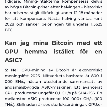
tidigare. Mining-intäkterna kompenseras delvis
av högre Bitcoin-priser efter halvingen – historiskt
har priserna stigit tillräckligt under 12–18 månader
för att kompensera. Nästa halving väntas runt
2028 och sänker belöningen till ungefär 1,5625
BTC.
Kan jag mina Bitcoin med ett
GPU hemma istället för en
ASIC?
S:
Nej. GPU-mining av Bitcoin är ekonomiskt
meningslöst 2026. Nätverkets hashrate är 800–1
000 EH/s, nästan uteslutande sammansatt av
ändamålsbyggda ASIC-maskiner. Ett avancerat
GPU producerar ungefär 0,1 GH/s på SHA-256. En
mellanstor ASIC producerar 100 000+ GH/s (100
TH/s). Skillnaden är sex storleksordningar. GPU:er