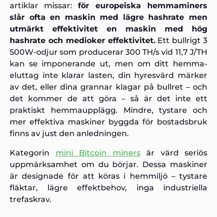
artiklar missar:
för europeiska hemmaminers
slår ofta en maskin med lägre hashrate men
utmärkt effektivitet en maskin med hög
hashrate och medioker effektivitet.
Ett bullrigt 3
500W-odjur som producerar 300 TH/s vid 11,7 J/TH
kan se imponerande ut, men om ditt hemma-
eluttag inte klarar lasten, din hyresvärd märker
av det, eller dina grannar klagar på bullret – och
det kommer de att göra – så är det inte ett
praktiskt hemmaupplägg. Mindre, tystare och
mer effektiva maskiner byggda för bostadsbruk
finns av just den anledningen.
Kategorin
mini Bitcoin miners
är värd seriös
uppmärksamhet om du börjar. Dessa maskiner
är designade för att köras i hemmiljö – tystare
fläktar, lägre effektbehov, inga industriella
trefaskrav.