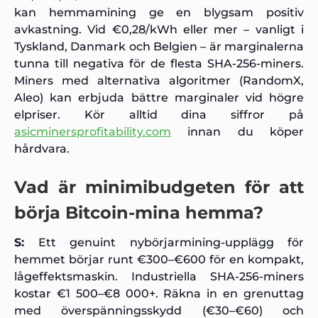
kan hemmamining ge en blygsam positiv
avkastning. Vid €0,28/kWh eller mer – vanligt i
Tyskland, Danmark och Belgien – är marginalerna
tunna till negativa för de flesta SHA-256-miners.
Miners med alternativa algoritmer (RandomX,
Aleo) kan erbjuda bättre marginaler vid högre
elpriser. Kör alltid dina siffror på
asicminersprofitability.com
innan du köper
hårdvara.
Vad är minimibudgeten för att
börja Bitcoin-mina hemma?
S:
Ett genuint nybörjarmining-upplägg för
hemmet börjar runt €300–€600 för en kompakt,
lågeffektsmaskin. Industriella SHA-256-miners
kostar €1 500–€8 000+. Räkna in en grenuttag
med överspänningsskydd (€30–€60) och