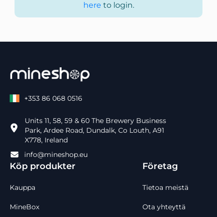
here
to login.
+353 86 068 0516
Units 11, 58, 59 & 60 The Brewery Business
Park, Ardee Road, Dundalk, Co Louth, A91
X778, Ireland
info@mineshop.eu
Köp produkter
Företag
Kauppa
Tietoa meistä
MineBox
Ota yhteyttä