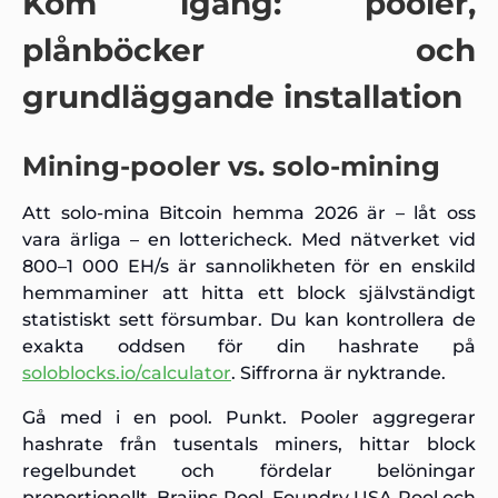
Kom igång: pooler,
plånböcker och
grundläggande installation
Mining-pooler vs. solo-mining
Att solo-mina Bitcoin hemma 2026 är – låt oss
vara ärliga – en lottericheck. Med nätverket vid
800–1 000 EH/s är sannolikheten för en enskild
hemmaminer att hitta ett block självständigt
statistiskt sett försumbar. Du kan kontrollera de
exakta oddsen för din hashrate på
soloblocks.io/calculator
. Siffrorna är nyktrande.
Gå med i en pool. Punkt. Pooler aggregerar
hashrate från tusentals miners, hittar block
regelbundet och fördelar belöningar
proportionellt. Braiins Pool, Foundry USA Pool och