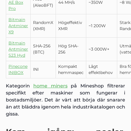
AE Box
44 MH/s
~350W
~8 W
(AleoBFT)
Pro
Bitmain
RandomX
Högeffektiv
Stark
Antminer
~1 200W
(XMR)
XMR
Ran
X9
Bitmain
SHA-256
Hög SHA-
Utmä
Antminer
~3 000W+
(BTC)
256
(vatt
S23 Hyd
Pinecone
Kompakt
Lågt
Bra f
INI
INIBOX
hemmaspec
effektbehov
hemm
Kategorin
home miners
på Mineshop filtrerar
specifikt efter maskiner som fungerar i
bostadsmiljöer. Det är värt att börja där snarare
än att bläddra igenom hela industrikatalogen och
gissa.