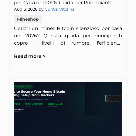
per Casa nel 2026: Guida per Principianti
Aug 3, 2026 by
Guntis Vitolins
Mineshop
Cerchi un miner Bitcoin silenzioso per casa
nel 2026? Questa guida per principianti
copre i livelli di rumore, l'efficienza
energetica e la redditività per un setup
Read more >
discreto in Europa.