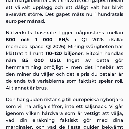
har marginalerna blivit snävare, och gapet mellan
ett välvalt upplägg och ett dåligt valt har blivit
avsevärt större. Det gapet mäts nu i hundratals
euro per månad.
Nätverkets hashrate ligger någonstans mellan
800 och 1 000 EH/s
i Q1 2026 (Källa:
mempool.space, Q1 2026). Mining-svårigheten har
klättrat till runt
110–120 biljoner
. Bitcoin handlas
nära
85 000 USD
. Inget av detta gör
hemmamining omöjligt – men det innebär att
den miner du väljer och det elpris du betalar är
de enda två variablerna som faktiskt spelar roll.
Allt annat är brus.
Den här guiden riktar sig till europeiska nybörjare
som vill ha ärliga siffror, inte ett säljsnack. Vi går
igenom vilken hårdvara som är vettigt att välja,
vad din elräkning faktiskt gör med dina
marginaler, och vad de flesta guider bekvämt