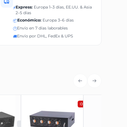
Express:
Europa 1–3 días, EE.UU. & Asia
⚡
2–5 días
Económico:
Europa 3–6 días
📦
Envío en 7 días laborables
🕐
Envío por DHL, FedEx & UPS
🚚
OFERTA
AGOTADO