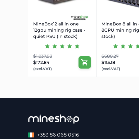
MineBox12 all in one
MineBox 8 all in
12gpu mining rig case -
8GPU mining rig 
quiet PSU (in stock)
stock)
$1.037.93
$680.27
$172.84
$115.18
(excl.VAT)
(excl.VAT)
+353 86 068 0516