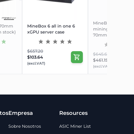
MineBox 8Qs , qui
e 70mm
MineBox 6 all in one 6
mining server cas
n stock)
xGPU server case
70mm and 2000w 
$657.20
$645.67
$103.64
$461.15
(excl.VAT)
(excl.VAT)
tos
Empresa
Resources
Sobre Nosotros
ASIC Miner List