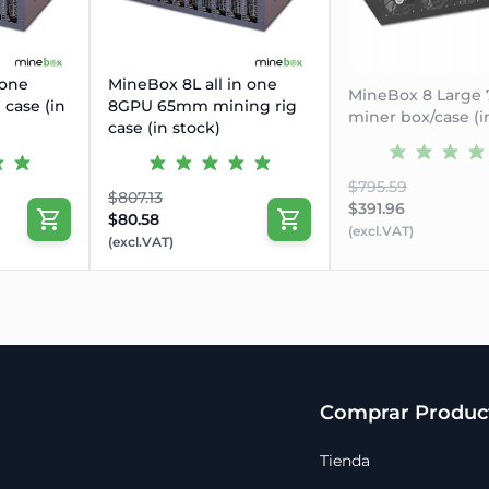
 one
MineBox 8L all in one
MineBox 8 Larg
case (in
8GPU 65mm mining rig
miner box/case (i
case (in stock)
$795.59
$807.13
$391.96
$80.58
(excl.VAT)
(excl.VAT)
Comprar Produc
Tienda