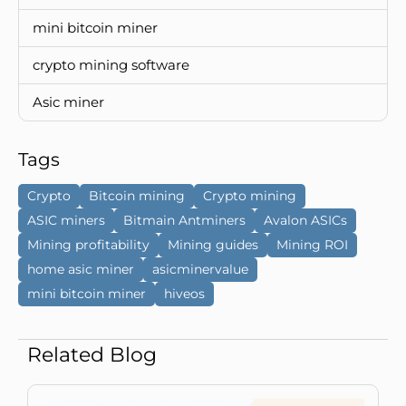
mini bitcoin miner
crypto mining software
Asic miner
Tags
Crypto
Bitcoin mining
Crypto mining
ASIC miners
Bitmain Antminers
Avalon ASICs
Mining profitability
Mining guides
Mining ROI
home asic miner
asicminervalue
mini bitcoin miner
hiveos
Related Blog