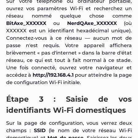
Sur votre téléphone ou ordinateur portable,
ouvrez vos paramètres Wi-Fi et recherchez un
réseau nommé quelque chose comme
BitAxe_XXXXXX
ou
NerdQAxe_XXXXXX
(où
XXXXXX est un identifiant hexadécimal unique).
Connectez-vous à ce réseau — aucun mot de
passe n'est requis. Votre appareil affichera
brièvement « pas d'internet » dans la barre d'état
réseau, ce qui est tout à fait normal à ce stade.
Une fois connecté, ouvrez votre navigateur et
accédez à
http://192.168.4.1
pour atteindre la page
de configuration Wi-Fi initiale.
Étape 3 : Saisie de vos
identifiants Wi-Fi domestiques
Sur la page de configuration, vous verrez deux
champs :
SSID
(le nom de votre réseau Wi-Fi
domestique) et
Mot de passe
. Saisissez les deux