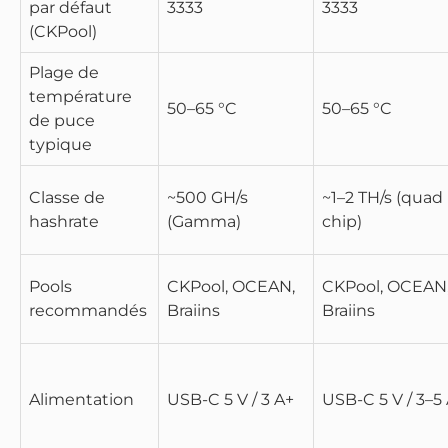
par défaut
3333
3333
(CKPool)
Plage de
température
50–65 °C
50–65 °C
de puce
typique
Classe de
~500 GH/s
~1–2 TH/s (quad
hashrate
(Gamma)
chip)
Pools
CKPool, OCEAN,
CKPool, OCEAN
recommandés
Braiins
Braiins
Alimentation
USB-C 5 V / 3 A+
USB-C 5 V / 3–5