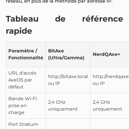
réseau, en plus de la méthode par adresse IP.
Tableau de référence
rapide
Paramètre /
BitAxe
NerdQAxe+
Fonctionnalité
(Ultra/Gamma)
URL d'accès
http://bitaxe.local
http://nerdqaxe.
AxeOS par
ou IP
ou IP
défaut
Bande Wi-Fi
2,4 GHz
2,4 GHz
prise en
uniquement
uniquement
charge
Port Stratum