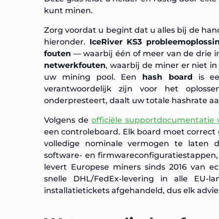
kunt minen.
Zorg voordat u begint dat u alles bij de ha
hieronder.
IceRiver KS3 probleemoplossi
fouten
— waarbij één of meer van de drie i
netwerkfouten
, waarbij de miner er niet i
uw mining pool. Een
hash board
is ee
verantwoordelijk zijn voor het oploss
onderpresteert, daalt uw totale hashrate aa
Volgens de
officiële supportdocumentatie 
een controleboard. Elk board moet correct
volledige nominale vermogen te laten d
software- en firmwareconfiguratiestappen,
levert Europese miners sinds 2016 van e
snelle DHL/FedEx-levering in alle EU-
installatietickets afgehandeld, dus elk advies