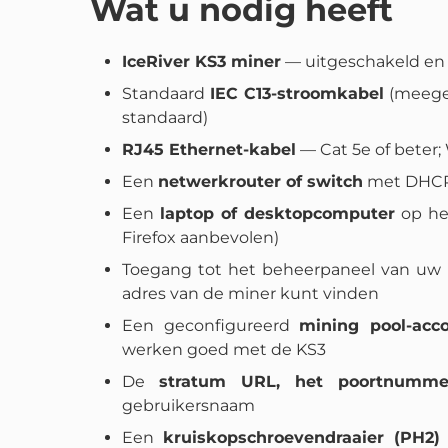
Wat u nodig heeft
IceRiver KS3 miner
— uitgeschakeld en o
Standaard
IEC C13-stroomkabel
(meegel
standaard)
RJ45 Ethernet-kabel
— Cat 5e of beter;
Een
netwerkrouter of switch
met DHCP 
Een
laptop of desktopcomputer
op he
Firefox aanbevolen)
Toegang tot het beheerpaneel van uw r
adres van de miner kunt vinden
Een geconfigureerd
mining pool-acc
werken goed met de KS3
De
stratum URL, het poortnumm
gebruikersnaam
Een
kruiskopschroevendraaier (PH2)