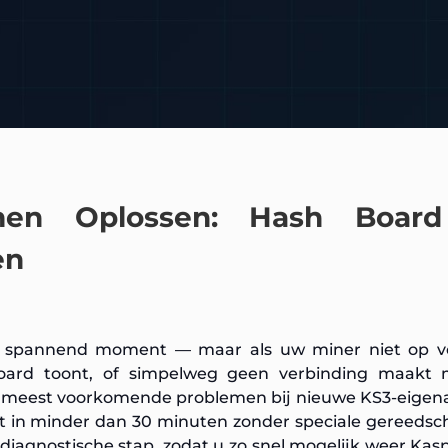
emen Oplossen: Hash Boar
en
n spannend moment — maar als uw miner niet op vo
board toont, of simpelweg geen verbinding maakt
 de meest voorkomende problemen bij nieuwe KS3-eigen
 in minder dan 30 minuten zonder speciale gereedsc
e diagnostische stap, zodat u zo snel mogelijk weer Kas