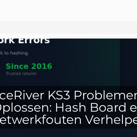
IceRiver KS3 Probleme
plossen: Hash Board 
etwerkfouten Verhelp