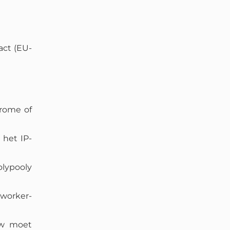
act (EU-
rome of
 het IP-
lypooly
orker-
uw moet