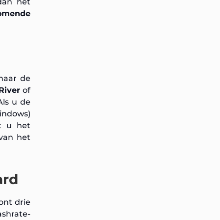
dan het
komende
 naar de
River
of
Als u de
Windows)
t u het
van het
ard
ont drie
ashrate-