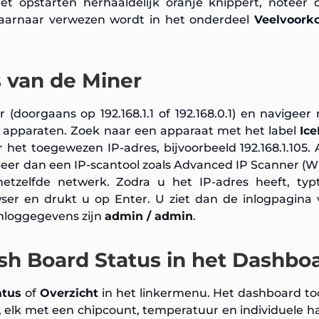
et opstarten herhaaldelijk oranje knippert, noteer 
aarnaar verwezen wordt in het onderdeel
Veelvoor
s van de Miner
doorgaans op 192.168.1.1 of 192.168.0.1) en navigeer
n apparaten. Zoek naar een apparaat met het label
Ice
het toegewezen IP-adres, bijvoorbeeld 192.168.1.105. 
probeer dan een IP-scantool zoals Advanced IP Scanner (
etzelfde netwerk. Zodra u het IP-adres heeft, typ
ser en drukt u op Enter. U ziet dan de inlogpagina 
nloggegevens zijn
admin / admin
.
ash Board Status in het Dashbo
atus
of
Overzicht
in het linkermenu. Het dashboard to
), elk met een chipcount, temperatuur en individuele h