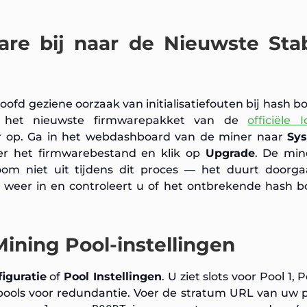
re bij naar de Nieuwste Stab
ofd geziene oorzaak van initialisatiefouten bij hash b
d het nieuwste firmwarepakket van de
officiële I
 op. Ga in het webdashboard van de miner naar
Sy
eer het firmwarebestand en klik op
Upgrade
. De min
om niet uit tijdens dit proces — het duurt doorga
 weer in en controleert u of het ontbrekende hash b
ining Pool-instellingen
iguratie
of
Pool Instellingen
. U ziet slots voor Pool 1, 
 pools voor redundantie. Voer de stratum URL van uw 