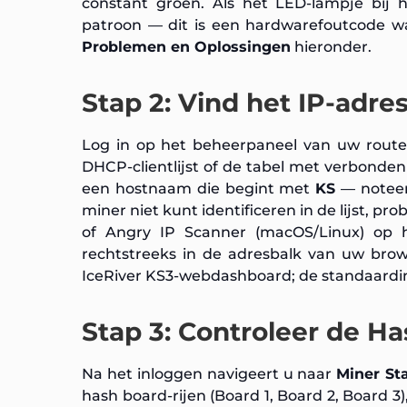
constant groen. Als het LED-lampje bij h
patroon — dit is een hardwarefoutcode w
Problemen en Oplossingen
hieronder.
Stap 2: Vind het IP-adre
Log in op het beheerpaneel van uw router (
DHCP-clientlijst of de tabel met verbonde
een hostnaam die begint met
KS
— noteer 
miner niet kunt identificeren in de lijst, 
of Angry IP Scanner (macOS/Linux) op h
rechtstreeks in de adresbalk van uw brow
IceRiver KS3-webdashboard; de standaardi
Stap 3: Controleer de H
Na het inloggen navigeert u naar
Miner St
hash board-rijen (Board 1, Board 2, Board 3