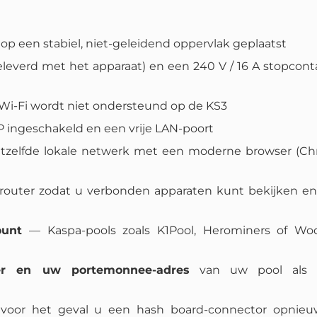
p een stabiel, niet-geleidend oppervlak geplaatst
everd met het apparaat) en een 240 V / 16 A stopcont
 Wi-Fi wordt niet ondersteund op de KS3
ingeschakeld en een vrije LAN-poort
tzelfde lokale netwerk met een moderne browser (Ch
outer zodat u verbonden apparaten kunt bekijken en
ount
— Kaspa-pools zoals K1Pool, Herominers of Woo
er en uw portemonnee-adres
van uw pool als w
voor het geval u een hash board-connector opnie