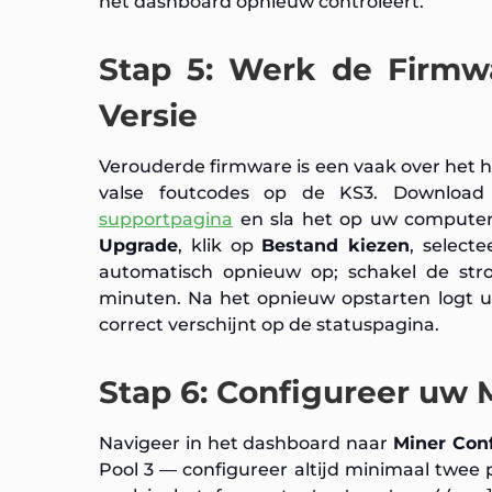
het dashboard opnieuw controleert.
Stap 5: Werk de Firmwa
Versie
Verouderde firmware is een vaak over het ho
valse foutcodes op de KS3. Downloa
supportpagina
en sla het op uw computer
Upgrade
, klik op
Bestand kiezen
, select
automatisch opnieuw op; schakel de stro
minuten. Na het opnieuw opstarten logt u
correct verschijnt op de statuspagina.
Stap 6: Configureer uw M
Navigeer in het dashboard naar
Miner Conf
Pool 3 — configureer altijd minimaal twee