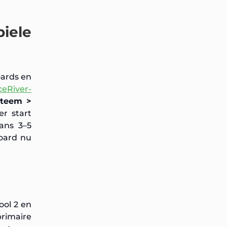
iele
oards en
ceRiver-
steem >
er start
ans 3–5
oard nu
Pool 2 en
primaire