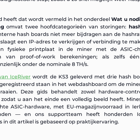
nd heeft dat wordt vermeld in het onderdeel
Wat u nodi
ng
omvat twee hoofdcategorieën van storingen:
has
nterne hash boards niet meer bijdragen aan de hashr
n slaagt een IP-adres te verkrijgen of verbinding te m
n fysieke printplaat in de miner met de ASIC-ch
en van proof-of-work berekeningen; als zelfs éé
nzienlijk onder de nominale 8 TH/s.
van IceRiver
wordt de KS3 geleverd met drie hash bo
 geregistreerd staan in het webdashboard om de miner
raaien. Deze gids behandelt zowel hardware-contro
 zodat u aan het einde een volledig beeld heeft. Min
chte ASIC-hardware, met EU-magazijnvoorraad in Ier
landen — en ons supportteam heeft honderden Ic
 in dit artikel is gebaseerd op praktijkervaring.