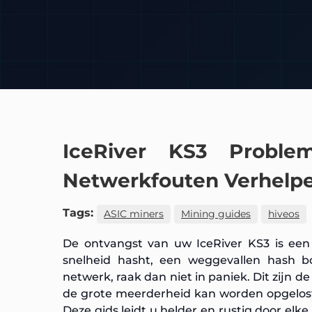
IceRiver KS3 Probl
Netwerkfouten Verhelp
Tags:
ASIC miners
Mining guides
hiveos
De ontvangst van uw IceRiver KS3 is ee
snelheid hasht, een weggevallen hash 
netwerk, raak dan niet in paniek. Dit zijn
de grote meerderheid kan worden opgelost
Deze gids leidt u helder en rustig door elk