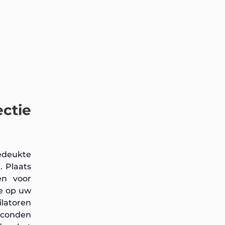
ectie
edeukte
. Plaats
en voor
de op uw
ilatoren
econden