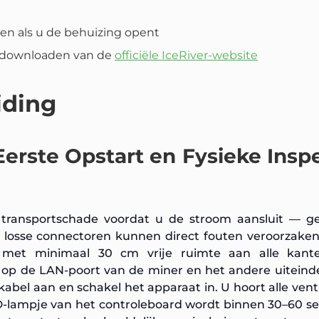
n als u de behuizing opent
e downloaden van de
officiële IceRiver-website
iding
 Eerste Opstart en Fysieke Insp
 transportschade voordat u de stroom aansluit — g
f losse connectoren kunnen direct fouten veroorzaken
 met minimaal 30 cm vrije ruimte aan alle kant
an op de LAN-poort van de miner en het andere uitein
kabel aan en schakel het apparaat in. U hoort alle vent
D-lampje van het controleboard wordt binnen 30–60 s