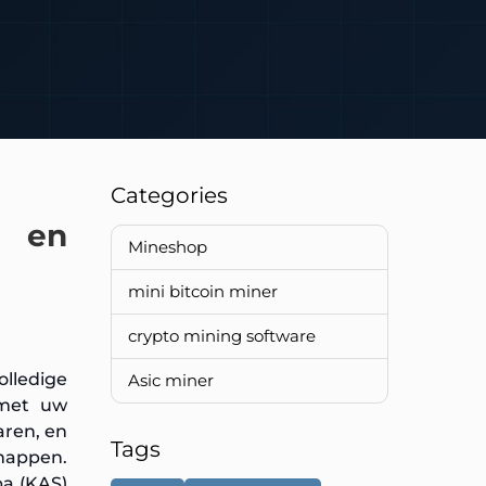
Categories
d en
Mineshop
mini bitcoin miner
crypto mining software
lledige
Asic miner
 met uw
aren, en
Tags
happen.
pa (KAS)