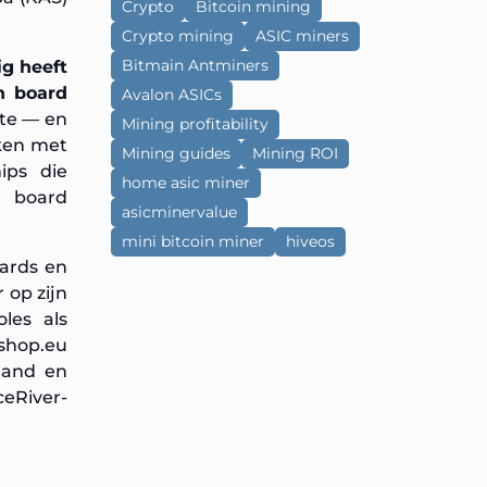
Crypto
Bitcoin mining
Crypto mining
ASIC miners
Bitmain Antminers
g heeft
h board
Avalon ASICs
ate — en
Mining profitability
aken met
Mining guides
Mining ROI
ips die
home asic miner
n board
asicminervalue
mini bitcoin miner
hiveos
ards en
 op zijn
les als
eshop.eu
land en
eRiver-