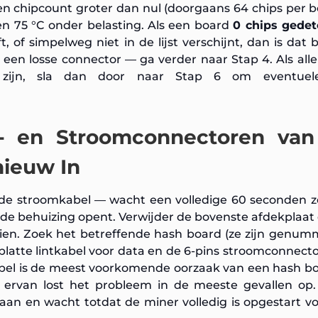
n chipcount groter dan nul (doorgaans 64 chips per 
n 75 °C onder belasting. Als een board
0 chips gedet
, of simpelweg niet in de lijst verschijnt, dan is dat 
et een losse connector — ga verder naar Stap 4. Als alle
 zijn, sla dan door naar Stap 6 om eventuele
- en Stroomconnectoren van
ieuw In
r de stroomkabel — wacht een volledige 60 seconden 
e behuizing opent. Verwijder de bovenste afdekplaat
aaien. Zoek het betreffende hash board (ze zijn genu
latte lintkabel voor data en de 6-pins stroomconnecto
tkabel is de meest voorkomende oorzaak van een hash b
 ervan lost het probleem in de meeste gevallen op.
aan en wacht totdat de miner volledig is opgestart v