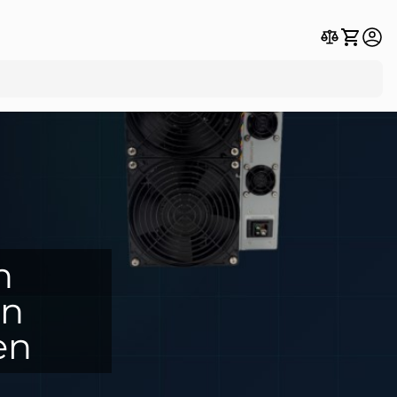
n
en
en