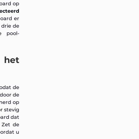
board op
ecteerd
board er
 drie de
 pool-
 het
zodat de
 door de
mmerd op
r stevig
oard dat
 Zet de
oordat u