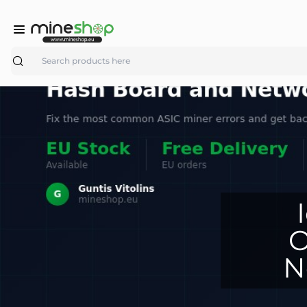
Search
O
N