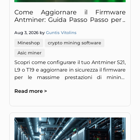
Come Aggiornare il Firmware
Antminer: Guida Passo Passo per i
Modelli L9 e S21
Aug 3, 2026 by
Guntis Vitolins
Mineshop
crypto mining software
Asic miner
Scopri come configurare il tuo Antminer S21,
L9 o T19 e aggiornare in sicurezza il firmware
per le massime prestazioni di mining.
Include configurazione IP, consigli sul
Read more >
firmware personalizza