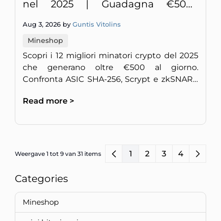
nel 2025 | Guadagna €500+
Giornalieri con i Top ASIC
Aug 3, 2026 by
Guntis Vitolins
Mineshop
Scopri i 12 migliori minatori crypto del 2025
che generano oltre €500 al giorno.
Confronta ASIC SHA-256, Scrypt e zkSNARK
per redditività, tempo di recupero e prezzo
Read more >
per TH/s o GH/s.
1
2
3
4
Weergave 1 tot 9 van 31 items
Categories
Mineshop