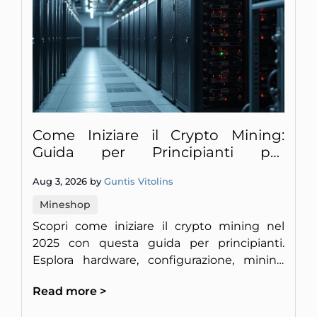
Come Iniziare il Crypto Mining:
Guida per Principianti per
Guadagnare Soldi
Aug 3, 2026 by
Guntis Vitolins
Mineshop
Scopri come iniziare il crypto mining nel
2025 con questa guida per principianti.
Esplora hardware, configurazione, mining
pool, consigli sulla redditività e rischi
Read more >
comuni.