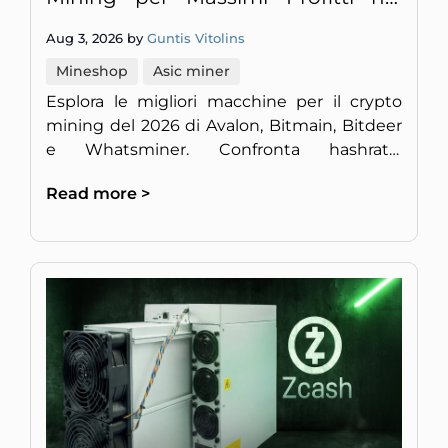
2026
Aug 3, 2026 by
Guntis Vitolins
Mineshop
Asic miner
Esplora le migliori macchine per il crypto
mining del 2026 di Avalon, Bitmain, Bitdeer
e Whatsminer. Confronta hashrate,
efficienza, consumo energetico e ROI per
Read more >
trovare il mining rig ideale