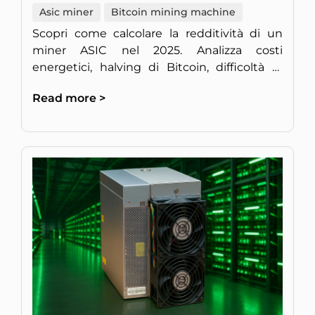
Asic miner
Bitcoin mining machine
Scopri come calcolare la redditività di un
miner ASIC nel 2025. Analizza costi
energetici, halving di Bitcoin, difficoltà di
rete ed efficienza hardware per
Read more >
massimizzare il tuo ROI.