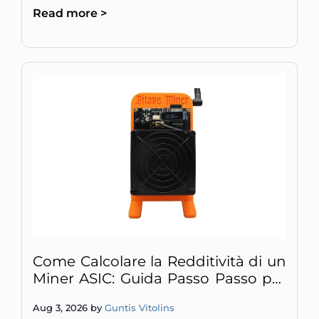
Read more >
Scopri quali miner
Come Calcolare la Redditività di un
Miner ASIC: Guida Passo Passo per
Principianti
Aug 3, 2026 by
Guntis Vitolins