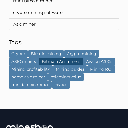
mini bitcoin miner
crypto mining software
Asic miner
Tags
Crypto
Bitcoin mining
Crypto mining
ASIC miners
Bitmain Antminers
Avalon ASICs
Mining profitability
Mining guides
Mining ROI
home asic miner
asicminervalue
mini bitcoin miner
hiveos