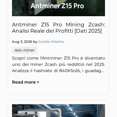
Antminer Z15 Pro Mining Zcash:
Analisi Reale dei Profitti [Dati 2025]
Aug 3, 2026 by
Guntis Vitolins
Asic miner
Scopri come l'Antminer Z15 Pro è diventato
uno dei miner Zcash più redditizi nel 2025.
Analizza il hashrate di 840KSol/s, i guadagni
giornalieri di oltre $46, i rischi del preorder e
Read more >
la strat