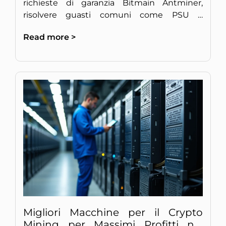
richieste di garanzia Bitmain Antminer,
risolvere guasti comuni come PSU e
ventilatori, e applicare riparazioni senza
Read more >
invalidare la copertura.
Migliori Macchine per il Crypto
Mining per Massimi Profitti nel