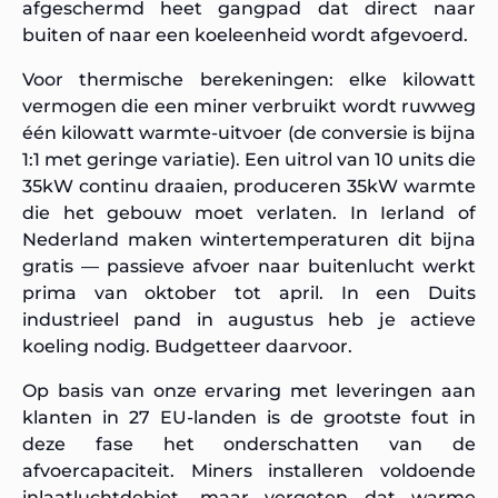
afgeschermd heet gangpad dat direct naar
buiten of naar een koeleenheid wordt afgevoerd.
Voor thermische berekeningen: elke kilowatt
vermogen die een miner verbruikt wordt ruwweg
één kilowatt warmte-uitvoer (de conversie is bijna
1:1 met geringe variatie). Een uitrol van 10 units die
35kW continu draaien, produceren 35kW warmte
die het gebouw moet verlaten. In Ierland of
Nederland maken wintertemperaturen dit bijna
gratis — passieve afvoer naar buitenlucht werkt
prima van oktober tot april. In een Duits
industrieel pand in augustus heb je actieve
koeling nodig. Budgetteer daarvoor.
Op basis van onze ervaring met leveringen aan
klanten in 27 EU-landen is de grootste fout in
deze fase het onderschatten van de
afvoercapaciteit. Miners installeren voldoende
inlaatluchtdebiet, maar vergeten dat warme