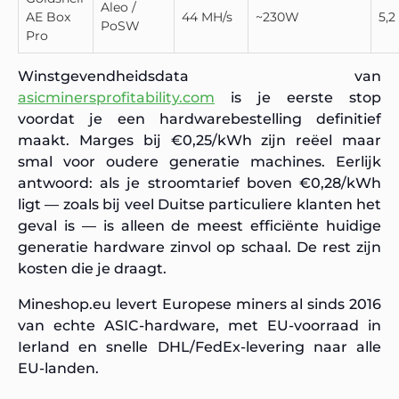
Aleo /
AE Box
44 MH/s
~230W
5,
PoSW
Pro
Winstgevendheidsdata van
asicminersprofitability.com
is je eerste stop
voordat je een hardwarebestelling definitief
maakt. Marges bij €0,25/kWh zijn reëel maar
smal voor oudere generatie machines. Eerlijk
antwoord: als je stroomtarief boven €0,28/kWh
ligt — zoals bij veel Duitse particuliere klanten het
geval is — is alleen de meest efficiënte huidige
generatie hardware zinvol op schaal. De rest zijn
kosten die je draagt.
Mineshop.eu levert Europese miners al sinds 2016
van echte ASIC-hardware, met EU-voorraad in
Ierland en snelle DHL/FedEx-levering naar alle
EU-landen.