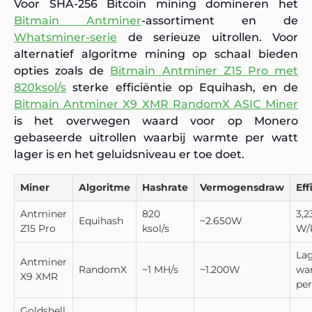
Voor SHA-256 Bitcoin mining domineren het
Bitmain Antminer
-assortiment en de
Whatsminer-serie
de serieuze uitrollen. Voor
alternatief algoritme mining op schaal bieden
opties zoals de
Bitmain Antminer Z15 Pro met
820ksol/s
sterke efficiëntie op Equihash, en de
Bitmain Antminer X9 XMR RandomX ASIC Miner
is het overwegen waard voor op Monero
gebaseerde uitrollen waarbij warmte per watt
lager is en het geluidsniveau er toe doet.
Miner
Algoritme
Hashrate
Vermogensdraw
Eff
Antminer
820
3,2
Equihash
~2.650W
Z15 Pro
ksol/s
W/
La
Antminer
RandomX
~1 MH/s
~1.200W
wa
X9 XMR
per
Goldshell