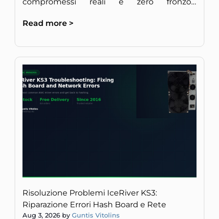
compromessi reali e zero fronzoli,
direttamente da minatori europei esperti di
Read more >
hardware.
Risoluzione Problemi IceRiver KS3:
Riparazione Errori Hash Board e Rete
Aug 3, 2026 by
Guntis Vitolins