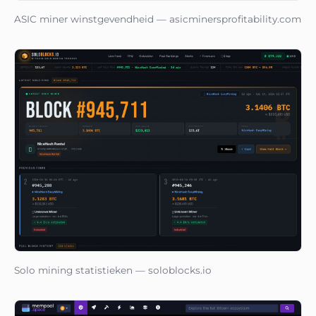
ASIC miner winstgevendheid — asicminersprofitability.com
Solo mining statistieken — soloblocks.io