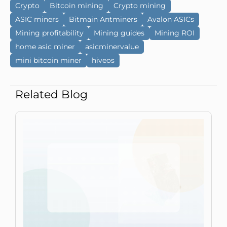
Crypto
Bitcoin mining
Crypto mining
ASIC miners
Bitmain Antminers
Avalon ASICs
Mining profitability
Mining guides
Mining ROI
home asic miner
asicminervalue
mini bitcoin miner
hiveos
Related Blog