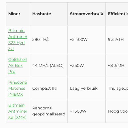
Miner
Hashrate
Stroomverbruik
Efficiënti
Bitmain
Antminer
580 TH/s
~5.400W
9,3 J/TH
S23 Hyd
3U
Goldshell
AE Box
44 MH/s (ALEO)
~350W
~8 J/MH
Pro
Pinecone
Matches
Compact INI
Laag verbruik
Thuisgeop
INIBOX
Bitmain
RandomX
Antminer
~1.500W
Hoog voo
geoptimaliseerd
X9 (XMR)