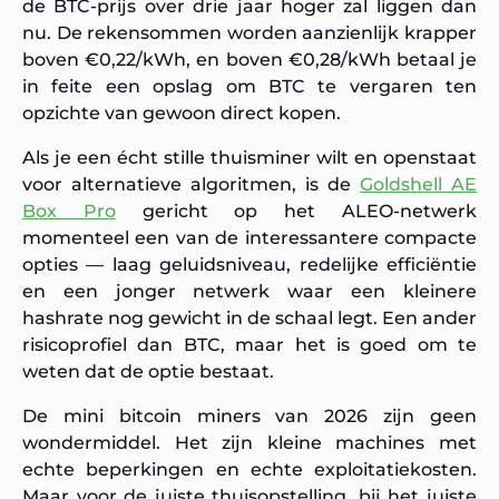
de BTC-prijs over drie jaar hoger zal liggen dan
nu. De rekensommen worden aanzienlijk krapper
boven €0,22/kWh, en boven €0,28/kWh betaal je
in feite een opslag om BTC te vergaren ten
opzichte van gewoon direct kopen.
Als je een écht stille thuisminer wilt en openstaat
voor alternatieve algoritmen, is de
Goldshell AE
Box Pro
gericht op het ALEO-netwerk
momenteel een van de interessantere compacte
opties — laag geluidsniveau, redelijke efficiëntie
en een jonger netwerk waar een kleinere
hashrate nog gewicht in de schaal legt. Een ander
risicoprofiel dan BTC, maar het is goed om te
weten dat de optie bestaat.
De mini bitcoin miners van 2026 zijn geen
wondermiddel. Het zijn kleine machines met
echte beperkingen en echte exploitatiekosten.
Maar voor de juiste thuisopstelling, bij het juiste